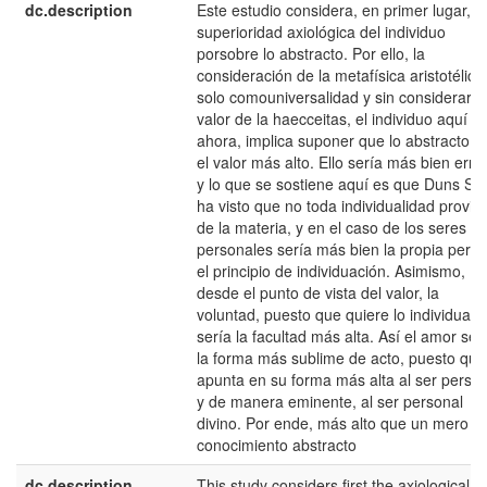
dc.description
Este estudio considera, en primer lugar, la
superioridad axiológica del individuo
porsobre lo abstracto. Por ello, la
consideración de la metafísica aristotélica
solo comouniversalidad y sin considerar e
valor de la haecceitas, el individuo aquí y
ahora, implica suponer que lo abstracto e
el valor más alto. Ello sería más bien erra
y lo que se sostiene aquí es que Duns Sc
ha visto que no toda individualidad provie
de la materia, y en el caso de los seres
personales sería más bien la propia pers
el principio de individuación. Asimismo,
desde el punto de vista del valor, la
voluntad, puesto que quiere lo individual,
sería la facultad más alta. Así el amor ser
la forma más sublime de acto, puesto que
apunta en su forma más alta al ser person
y de manera eminente, al ser personal
divino. Por ende, más alto que un mero
conocimiento abstracto
dc.description
This study considers first the axiological