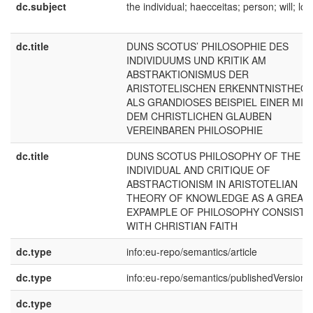
dc.subject
the individual; haecceitas; person; will; lov
dc.title
DUNS SCOTUS’ PHILOSOPHIE DES
INDIVIDUUMS UND KRITIK AM
ABSTRAKTIONISMUS DER
ARISTOTELISCHEN ERKENNTNISTHEOR
ALS GRANDIOSES BEISPIEL EINER MIT
DEM CHRISTLICHEN GLAUBEN
VEREINBAREN PHILOSOPHIE
dc.title
DUNS SCOTUS PHILOSOPHY OF THE
INDIVIDUAL AND CRITIQUE OF
ABSTRACTIONISM IN ARISTOTELIAN
THEORY OF KNOWLEDGE AS A GREAT
EXPAMPLE OF PHILOSOPHY CONSISTE
WITH CHRISTIAN FAITH
dc.type
info:eu-repo/semantics/article
dc.type
info:eu-repo/semantics/publishedVersion
dc.type