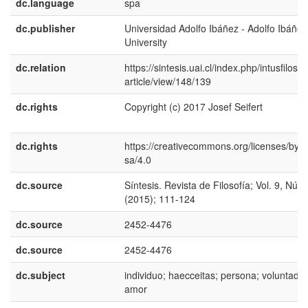
dc.language
spa
dc.publisher
Universidad Adolfo Ibáñez - Adolfo Ibáñez
University
dc.relation
https://sintesis.uai.cl/index.php/intusfilosof
article/view/148/139
dc.rights
Copyright (c) 2017 Josef Seifert
dc.rights
https://creativecommons.org/licenses/by-
sa/4.0
dc.source
Síntesis. Revista de Filosofía; Vol. 9, Núm
(2015); 111-124
dc.source
2452-4476
dc.source
2452-4476
dc.subject
individuo; haecceitas; persona; voluntad;
amor