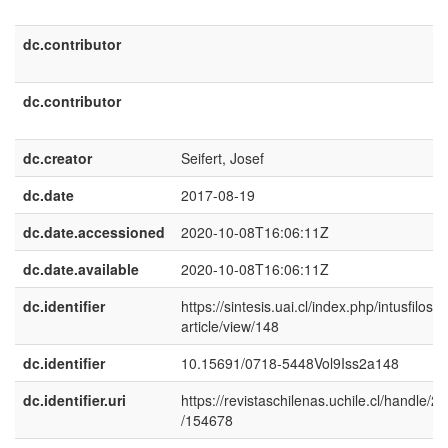
dc.contributor
dc.contributor
dc.creator
Seifert, Josef
dc.date
2017-08-19
dc.date.accessioned
2020-10-08T16:06:11Z
dc.date.available
2020-10-08T16:06:11Z
dc.identifier
https://sintesis.uai.cl/index.php/intusfilosof
article/view/148
dc.identifier
10.15691/0718-5448Vol9Iss2a148
dc.identifier.uri
https://revistaschilenas.uchile.cl/handle/2
/154678