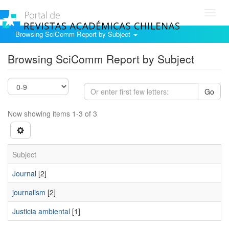
Toggl
navig
Browsing SciComm Report by Subject
Browsing SciComm Report by Subject
Go
Now showing items 1-3 of 3
Subject
Journal
[2]
journalism
[2]
Justicia ambiental
[1]