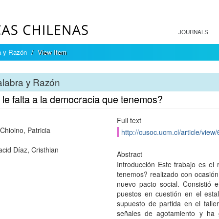
JOURNALS
a y Razón
View Item
alabra y Razón
 le falta a la democracia que tenemos?
Full text
Chioino, Patricia
http://cusoc.ucm.cl/article/view
cid Díaz, Cristhian
Abstract
Introducción Este trabajo es el 
tenemos? realizado con ocasión
nuevo pacto social. Consistió 
puestos en cuestión en el estall
supuesto de partida en el tall
señales de agotamiento y ha 