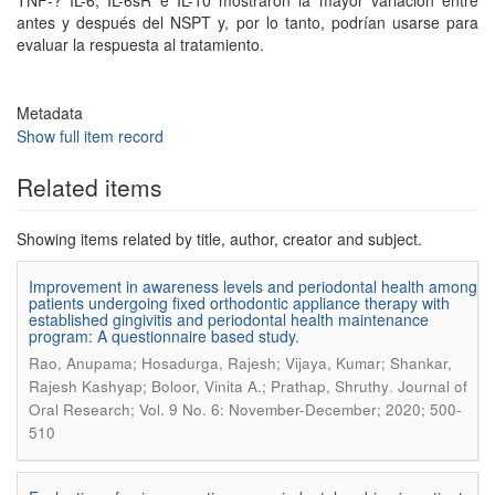
TNF-? IL-6, IL-6sR e IL-10 mostraron la mayor variación entre
antes y después del NSPT y, por lo tanto, podrían usarse para
evaluar la respuesta al tratamiento.
Metadata
Show full item record
Related items
Showing items related by title, author, creator and subject.
Improvement in awareness levels and periodontal health among
patients undergoing fixed orthodontic appliance therapy with
established gingivitis and periodontal health maintenance
program: A questionnaire based study.
Rao, Anupama; Hosadurga, Rajesh; Vijaya, Kumar; Shankar,
.
Rajesh Kashyap; Boloor, Vinita A.; Prathap, Shruthy
Journal of
Oral Research; Vol. 9 No. 6: November-December; 2020; 500-
510