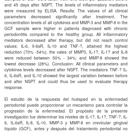
and 45 days after NSPT. The levels of inflammatory mediators
were measured by ELISA. Results: The values of all clinical
parameters decreased significantly after treatment. The
concentration levels of all cytokines and MMP-3 and MMP-8 in the
GCF sample were higher in patients diagnosed with chronic
periodontitis compared to the healthy group. All inflammatory
mediators decreased after therapy, but did not reach control
values; IL-6, Il-6sR, IL-10 and TNF-?, attained the highest
reduction (70% -54%); the vales of MMP3, IL-1?, IL-1? and IL-8
were reduced between 50% - 34%; and MMP-8 showed the
lowest decrease (28%). Conclusion: All clinical parameters and
cytokines levels decreased after NSPT. The mediators TNF-? IL-
6, IL-6sR, and IL-10 showed the largest variation between before
and after NSPT and could thus be used to evaluate therapy
response.
El estudio de la respuesta del huésped en la enfermedad
periodontal puede proporcionar un mecanismo para controlar la
progresión de la enfermedad. El propósito de la presente
investigación fue determinar los niveles de IL-1?, IL-1?, TNF-?, IL-
6, IL-6sR, IL-8, IL-10, MMP-3 y MMP-8 en crevicular gingival
líquido (GCF), antes y después del tratamiento periodontal no