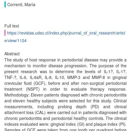
Correnti, María
Full text
https://revistas.udec.cl/index.php/journal_of_oral_research/articl
e/view/1124
Abstract
The study of host response in periodontal disease may provide a
mechanism to monitor disease progression. The purpose of the
present research was to determine the levels of IL-1?, IL-1?,
TNF-?, IL-6, IL-6sR, IL-8, IL-10, MMP-3 and MMP-8 in gingival
crevicular fluid (GCF), before and after non-surgical periodontal
treatment (NSPT) in order to evaluate therapy response.
Methodology: Eleven patients diagnosed with chronic periodontitis
and eleven healthy subjects were selected for this study. Clinical
measurements, including probing depth (PD) and clinical
attachment loss (CAL) were carried out in patients diagnosed with
chronic periodontitis and periodontal healthy controls. The clinical
indexes evaluated were: gingival index (GI) and plaque index (PI).
Samples of GCF were taken from one tooth per quadrant before