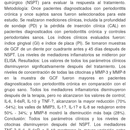
quirúrgico (NSPT) para evaluar la respuesta al tratamiento.
Metodología: Once pacientes diagnosticados con periodontitis
crónica y once sujetos sanos fueron seleccionados para este
estudio. Se realizaron mediciones clínicas, incluida la profundidad
de sondaje (PD) y la pérdida de inserción clínica (CAL) en
pacientes diagnosticados con periodontitis crónica y controles
periodontales sanos. Los índices clínicos evaluados fueron:
índice gingival (GI) e índice de placa (PI). Se tomaron muestras
de GCF de un diente por cuadrante antes y 45 días después de
NSPT. Los niveles de mediadores inflamatorios se midieron por
ELISA. Resultados: Los valores de todos los parámetros clínicos
disminuyeron significativamente después del tratamiento. Los
niveles de concentración de todas las citocinas y MMP-3 y MMP-8
en la muestra de GCF fueron mayores en pacientes
diagnosticados con periodontitis crónica en comparación con el
grupo sano. Todos los mediadores inflamatorios disminuyeron
después de la terapia, pero no alcanzaron los valores de control;
IL-6, Il-6sR, IL-10 y TNF-?, alcanzaron la mayor reducción (70%
-54%); los valles de MMP3, IL-1?, IL-1? e IL-8 se redujeron entre
50% - 34%; y MMP-8 mostró la disminución más baja (28%).
Conclusión: Todos los parámetros clínicos y los niveles de
citocinas disminuyeron después del NSPT. Los mediadores