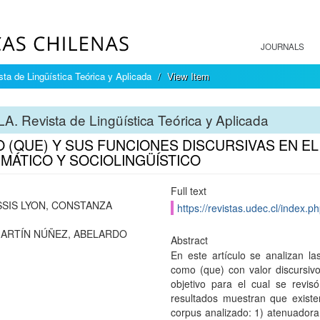
JOURNALS
ta de Lingüística Teórica y Aplicada
View Item
A. Revista de Lingüística Teórica y Aplicada
 (QUE) Y SUS FUNCIONES DISCURSIVAS EN EL 
MÁTICO Y SOCIOLINGÜÍSTICO
Full text
SIS LYON, CONSTANZA
https://revistas.udec.cl/index.ph
ARTÍN NÚÑEZ, ABELARDO
Abstract
En este artículo se analizan las
como (que) con valor discursivo
objetivo para el cual se revis
resultados muestran que existe
corpus analizado: 1) atenuadora, 