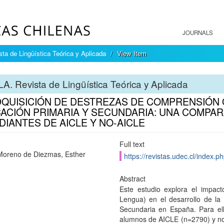
JOURNALS
ta de Lingüística Teórica y Aplicada
View Item
A. Revista de Lingüística Teórica y Aplicada
DQUISICIÓN DE DESTREZAS DE COMPRENSIÓN 
ACIÓN PRIMARIA Y SECUNDARIA: UNA COMPA
DIANTES DE AICLE Y NO-AICLE
Full text
Moreno de Diezmas, Esther
https://revistas.udec.cl/index.ph
Abstract
Este estudio explora el impac
Lengua) en el desarrollo de la
Secundaria en España. Para ell
alumnos de AICLE (n=2790) y no