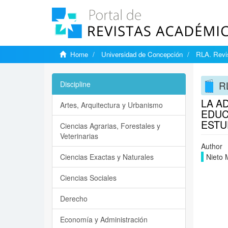
Home
Universidad de Concepción
RLA. Revis
RL
Discipline
LA A
Artes, Arquitectura y Urbanismo
EDUC
ESTU
Ciencias Agrarias, Forestales y
Veterinarias
Author
Ciencias Exactas y Naturales
Nieto 
Ciencias Sociales
Derecho
Economía y Administración