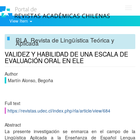
Toggl
navig
View Item
RLA. Revista de Lingüística Teórica y
Aplicada
VALIDEZ Y HABILIDAD DE UNA ESCALA DE
EVALUACIÓN ORAL EN ELE
Author
Martín Alonso, Begoña
Full text
https://revistas.udec.cl/index.php/rla/article/view/684
Abstract
La presente investigación se enmarca en el campo de la
Lingüística Aplicada a la Enseñanza de Español Lengua