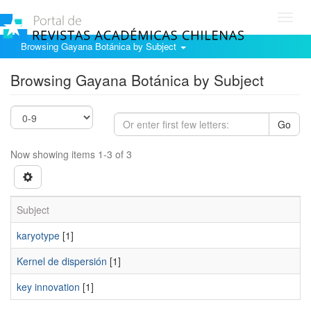
Toggl
navig
Browsing Gayana Botánica by Subject
Browsing Gayana Botánica by Subject
Go
Now showing items 1-3 of 3
Subject
karyotype
[1]
Kernel de dispersión
[1]
key innovation
[1]