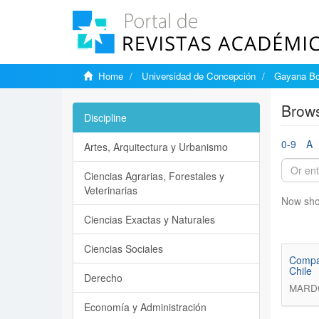
Home
Universidad de Concepción
Gayana Bo
Brows
Discipline
0-9
A
Artes, Arquitectura y Urbanismo
Ciencias Agrarias, Forestales y
Veterinarias
Now sho
Ciencias Exactas y Naturales
Ciencias Sociales
Compar
Chile
Derecho
MARDO
Economía y Administración