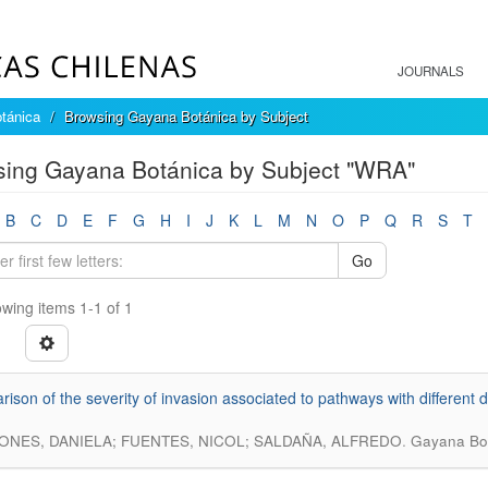
JOURNALS
tánica
Browsing Gayana Botánica by Subject
ing Gayana Botánica by Subject "WRA"
B
C
D
E
F
G
H
I
J
K
L
M
N
O
P
Q
R
S
T
Go
wing items 1-1 of 1
ison of the severity of invasion associated to pathways with different d
.
NES, DANIELA; FUENTES, NICOL; SALDAÑA, ALFREDO
Gayana Bot