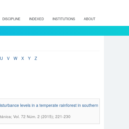
DISCIPLINE
INDEXED
INSTITUTIONS
ABOUT
U
V
W
X
Y
Z
isturbance levels in a temperate rainforest in southern
ánica; Vol. 72 Núm. 2 (2015); 221-230