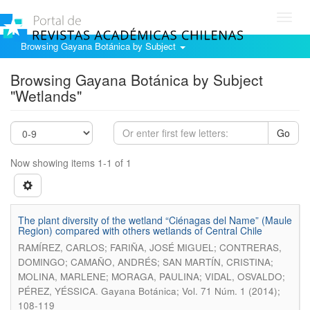
Toggl
navig
Browsing Gayana Botánica by Subject
Browsing Gayana Botánica by Subject
"Wetlands"
Go
Now showing items 1-1 of 1
The plant diversity of the wetland “Ciénagas del Name” (Maule
Region) compared with others wetlands of Central Chile
RAMÍREZ, CARLOS; FARIÑA, JOSÉ MIGUEL; CONTRERAS,
DOMINGO; CAMAÑO, ANDRÉS; SAN MARTÍN, CRISTINA;
MOLINA, MARLENE; MORAGA, PAULINA; VIDAL, OSVALDO;
.
PÉREZ, YÉSSICA
Gayana Botánica; Vol. 71 Núm. 1 (2014);
108-119