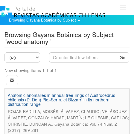
Toggl
navig
Browsing Gayana Botánica by Subject
Browsing Gayana Botánica by Subject
"wood anatomy"
Go
Now showing items 1-1 of 1
Anatomic anomalies in annual tree-rings of Austrocedrus
chilensis (D. Don) Pic.-Serm. et Bizzarri in its northern
distribution range
ROJAS-BADILLA, MOISÉS; ÁLVAREZ, CLAUDIO; VELÁSQUEZ-
ÁLVAREZ, GONZALO; HADAD, MARTÍN; LE QUESNE, CARLOS;
.
CHRISTIE, DUNCAN A.
Gayana Botánica; Vol. 74 Núm. 2
(2017); 269-281