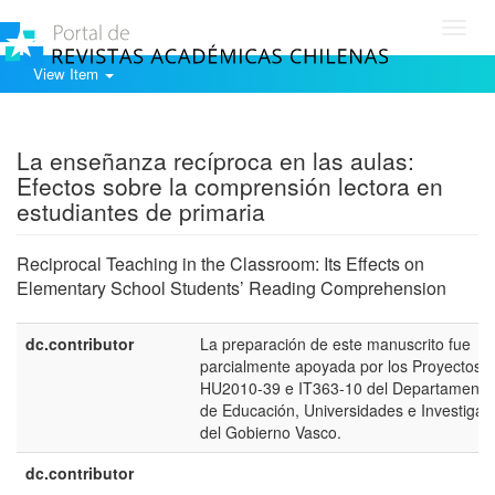
Toggl
navig
View Item
Show simple item record
La enseñanza recíproca en las aulas:
Efectos sobre la comprensión lectora en
estudiantes de primaria
Reciprocal Teaching in the Classroom: Its Effects on
Elementary School Students’ Reading Comprehension
dc.contributor
La preparación de este manuscrito fue
parcialmente apoyada por los Proyectos
HU2010-39 e IT363-10 del Departamento
de Educación, Universidades e Investigac
del Gobierno Vasco.
dc.contributor