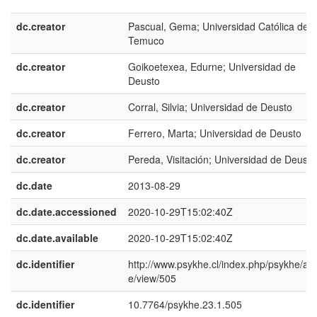
dc.creator
Pascual, Gema; Universidad Católica de
Temuco
dc.creator
Goikoetexea, Edurne; Universidad de
Deusto
dc.creator
Corral, Silvia; Universidad de Deusto
dc.creator
Ferrero, Marta; Universidad de Deusto
dc.creator
Pereda, Visitación; Universidad de Deusto
dc.date
2013-08-29
dc.date.accessioned
2020-10-29T15:02:40Z
dc.date.available
2020-10-29T15:02:40Z
dc.identifier
http://www.psykhe.cl/index.php/psykhe/arti
e/view/505
dc.identifier
10.7764/psykhe.23.1.505