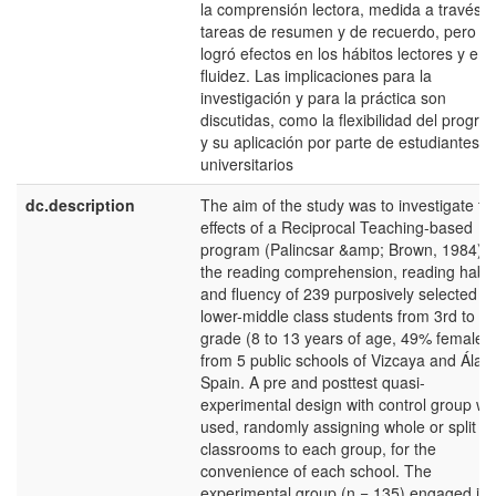
la comprensión lectora, medida a través 
tareas de resumen y de recuerdo, pero n
logró efectos en los hábitos lectores y en 
fluidez. Las implicaciones para la
investigación y para la práctica son
discutidas, como la flexibilidad del progr
y su aplicación por parte de estudiantes
universitarios
dc.description
The aim of the study was to investigate th
effects of a Reciprocal Teaching-based
program (Palincsar &amp; Brown, 1984) 
the reading comprehension, reading habit
and fluency of 239 purposively selected
lower-middle class students from 3rd to 6t
grade (8 to 13 years of age, 49% females
from 5 public schools of Vizcaya and Álav
Spain. A pre and posttest quasi-
experimental design with control group w
used, randomly assigning whole or split
classrooms to each group, for the
convenience of each school. The
experimental group (n = 135) engaged in 