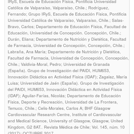
IRyS, Escuela de Educación Física, Pontificia Universidad
Católica de Valparaíso, Valparaíso, Chile.; Rodríguez,
Fernando; Grupo IRyS, Escuela de Educación Física, Pontificia
Universidad Católica de Valparaíso, Valparaíso, Chile.; Salas-
Bravo, Carlos; Departamento de Educación Física, Facultad de
Educación, Universidad de Concepción. Concepción, Chile.;
Durán, Eliana; Departamento de Nutrición y Dietética, Facultad
de Farmacia, Universidad de Concepción, Concepción, Chile.;
Labraña, Ana María; Departamento de Nutrición y Dietética,
Facultad de Farmacia, Universidad de Concepción, Concepción,
Chile.; Valdivia-Moral, Pedro; Universidad de Granada
(España). Grupo de Investigación del PAIDI, HUM653,
Innovación Didáctica en Actividad Física (IDAF); Zagalaz, María
Luisa; Universidad de Jaén (España). Grupo de Investigación
del PAIDI, HUM653, Innovación Didáctica en Actividad Física
(IDAF); Aguilar-Farías, Nicolás; Departamento de Educación
Física, Deporte y Recreación, Universidad de La Frontera,
Temuco, Chile.; Celis-Morales, Carlos A; BHF Glasgow
Cardiovascular Research Centre, Institute of Cardiovascular
and Medical Science, University of Glasgow, Glasgow, United
.
Kingdom, G2 8AT.
Revista Médica de Chile; Vol. 145, núm. 10
(2017): OCTUBRE 2017