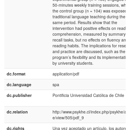
50-minutes weekly training sessions, whil
the control group (n = 104) was exposed t
traditional language teaching during the
same period. Results show that the
intervention had positive effects on readin
comprehension, measured by summary a
recall tasks, but no effects on fluency and
reading habits. The implications for resea
and practice are discussed, such as the
program’s flexibility and its implementatio
by university students.
dc.format
application/pdf
dc.language
spa
dc.publisher
Pontificia Universidad Católica de Chile
dc.relation
http://www.psykhe.cl/index.php/psykhe/arti
e/view/505/pdf_9
dc.rights
Una vez aceptado un artículo, los autores