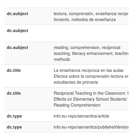
dc.subject
lectura, comprensión, enseñanza recíproc
fomento, métodos de enseñanza
dc.subject
dc.subject
reading, comprehension, reciprocal
teaching, literacy enhancement, teaching
methods
dc.title
La enseñanza recíproca en las aulas:
Efectos sobre la comprensión lectora en
estudiantes de primaria
dc.title
Reciprocal Teaching in the Classroom: Its
Effects on Elementary School Students’
Reading Comprehension
dc.type
info:eu-repo/semantics/article
dc.type
info:eu-repo/semantics/publishedVersion