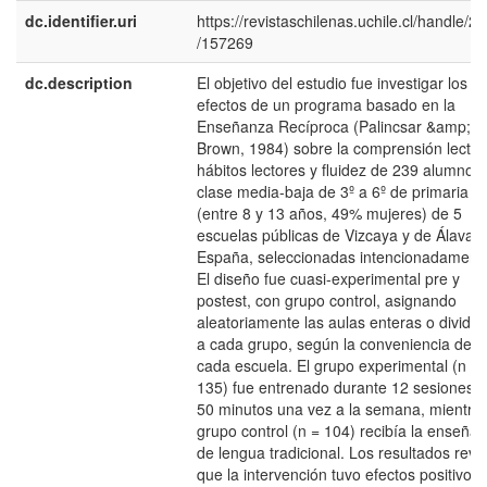
dc.identifier.uri
https://revistaschilenas.uchile.cl/handle/2
/157269
dc.description
El objetivo del estudio fue investigar los
efectos de un programa basado en la
Enseñanza Recíproca (Palincsar &amp;
Brown, 1984) sobre la comprensión lector
hábitos lectores y fluidez de 239 alumnos
clase media-baja de 3º a 6º de primaria
(entre 8 y 13 años, 49% mujeres) de 5
escuelas públicas de Vizcaya y de Álava, 
España, seleccionadas intencionadament
El diseño fue cuasi-experimental pre y
postest, con grupo control, asignando
aleatoriamente las aulas enteras o dividid
a cada grupo, según la conveniencia de
cada escuela. El grupo experimental (n =
135) fue entrenado durante 12 sesiones 
50 minutos una vez a la semana, mientras
grupo control (n = 104) recibía la enseña
de lengua tradicional. Los resultados reve
que la intervención tuvo efectos positivos