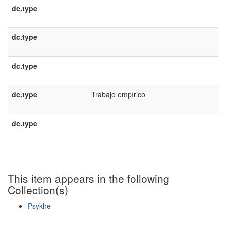
dc.type
dc.type
dc.type
dc.type
Trabajo empírico
dc.type
This item appears in the following
Collection(s)
Psykhe
Show simple item record