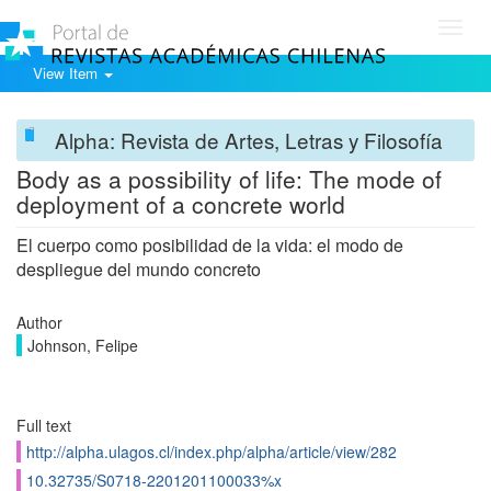
Toggl
navig
View Item
Alpha: Revista de Artes, Letras y Filosofía
Body as a possibility of life: The mode of
deployment of a concrete world
El cuerpo como posibilidad de la vida: el modo de
despliegue del mundo concreto
Author
Johnson, Felipe
Full text
http://alpha.ulagos.cl/index.php/alpha/article/view/282
10.32735/S0718-2201201100033%x