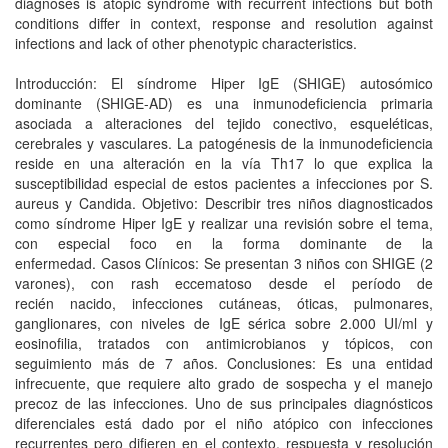
diagnoses is atopic syndrome with recurrent infections but both
conditions differ in context, response and resolution against
infections and lack of other phenotypic characteristics.
Introducción: El síndrome Hiper IgE (SHIGE) autosómico
dominante (SHIGE-AD) es una inmunodeficiencia primaria
asociada a alteraciones del tejido conectivo, esqueléticas,
cerebrales y vasculares. La patogénesis de la inmunodeficiencia
reside en una alteración en la vía Th17 lo que explica la
susceptibilidad especial de estos pacientes a infecciones por S.
aureus y Candida. Objetivo: Describir tres niños diagnosticados
como síndrome Hiper IgE y realizar una revisión sobre el tema,
con especial foco en la forma dominante de la
enfermedad. Casos Clínicos: Se presentan 3 niños con SHIGE (2
varones), con rash eccematoso desde el período de
recién nacido, infecciones cutáneas, óticas, pulmonares,
ganglionares, con niveles de IgE sérica sobre 2.000 UI/ml y
eosinofilia, tratados con antimicrobianos y tópicos, con
seguimiento más de 7 años. Conclusiones: Es una entidad
infrecuente, que requiere alto grado de sospecha y el manejo
precoz de las infecciones. Uno de sus principales diagnósticos
diferenciales está dado por el niño atópico con infecciones
recurrentes pero difieren en el contexto, respuesta y resolución