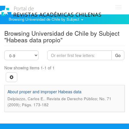
Toggl
navig
Browsing Universidad de Chile by Subject
Browsing Universidad de Chile by Subject
"Habeas data propio"
Go
Now showing items 1-1 of 1
About proper and improper Habeas data
.
Delpiazzo, Carlos E.
Revista de Derecho Público; No. 71
(2009); Págs. 173-182