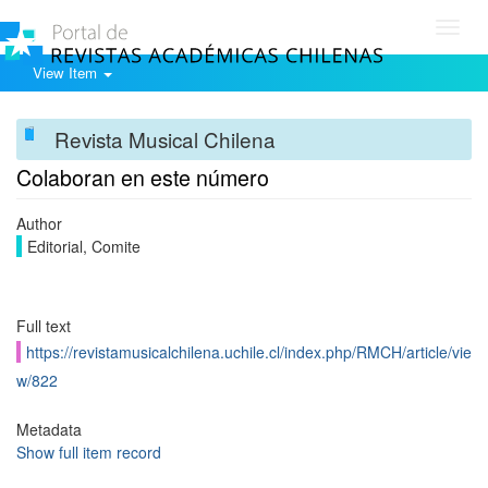
Toggl
navig
View Item
Revista Musical Chilena
Colaboran en este número
Author
Editorial, Comite
Full text
https://revistamusicalchilena.uchile.cl/index.php/RMCH/article/vie
w/822
Metadata
Show full item record