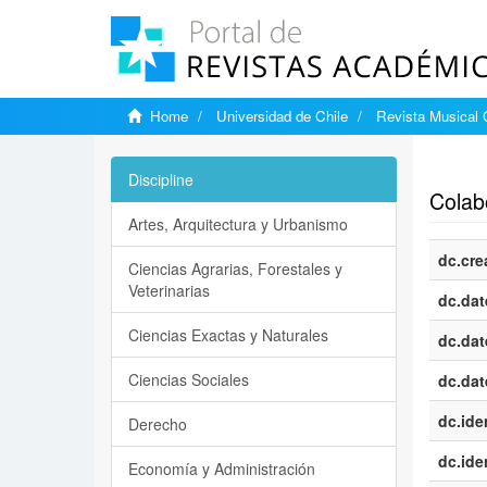
Home
Universidad de Chile
Revista Musical 
Show si
Discipline
Colab
Artes, Arquitectura y Urbanismo
dc.cre
Ciencias Agrarias, Forestales y
Veterinarias
dc.dat
Ciencias Exactas y Naturales
dc.dat
Ciencias Sociales
dc.dat
dc.iden
Derecho
dc.iden
Economía y Administración