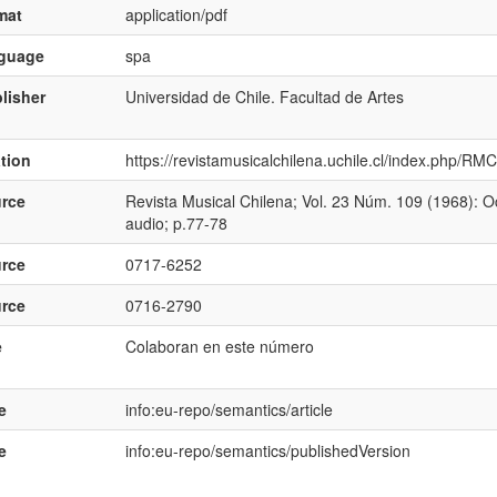
mat
application/pdf
nguage
spa
lisher
Universidad de Chile. Facultad de Artes
ation
https://revistamusicalchilena.uchile.cl/index.php/RM
rce
Revista Musical Chilena; Vol. 23 Núm. 109 (1968): O
audio; p.77-78
rce
0717-6252
rce
0716-2790
e
Colaboran en este número
e
info:eu-repo/semantics/article
e
info:eu-repo/semantics/publishedVersion