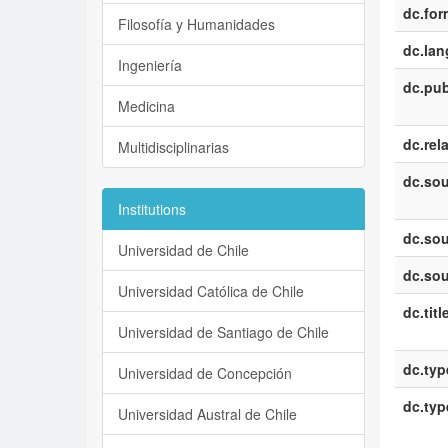
dc.for
Filosofía y Humanidades
dc.la
Ingeniería
dc.pub
Medicina
dc.rel
Multidisciplinarias
dc.sou
Institutions
dc.sou
Universidad de Chile
dc.sou
Universidad Católica de Chile
dc.titl
Universidad de Santiago de Chile
dc.typ
Universidad de Concepción
dc.typ
Universidad Austral de Chile