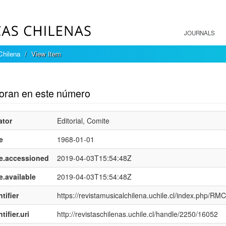
JOURNALS
Chilena
View Item
mple item record
oran en este número
ator
Editorial, Comite
e
1968-01-01
e.accessioned
2019-04-03T15:54:48Z
e.available
2019-04-03T15:54:48Z
tifier
https://revistamusicalchilena.uchile.cl/index.php/RMC
tifier.uri
http://revistaschilenas.uchile.cl/handle/2250/16052