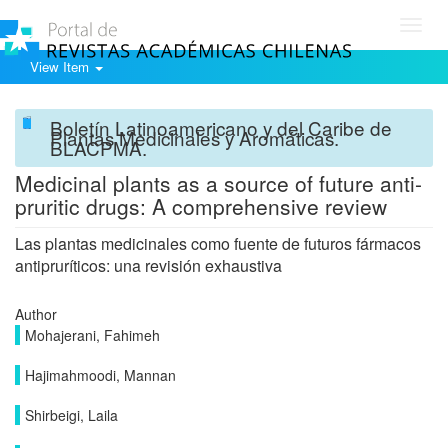
Toggl
navig
View Item
Boletín Latinoamericano y del Caribe de
Plantas Medicinales y Aromáticas.
BLACPMA.
Medicinal plants as a source of future anti-
pruritic drugs: A comprehensive review
Las plantas medicinales como fuente de futuros fármacos
antipruríticos: una revisión exhaustiva
Author
Mohajerani, Fahimeh
Hajimahmoodi, Mannan
Shirbeigi, Laila