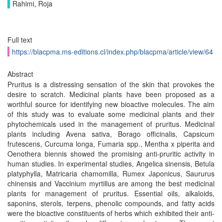
Rahimi, Roja
Full text
https://blacpma.ms-editions.cl/index.php/blacpma/article/view/64
Abstract
Pruritus is a distressing sensation of the skin that provokes the
desire to scratch. Medicinal plants have been proposed as a
worthful source for identifying new bioactive molecules. The aim
of this study was to evaluate some medicinal plants and their
phytochemicals used in the management of pruritus. Medicinal
plants including Avena sativa, Borago officinalis, Capsicum
frutescens, Curcuma longa, Fumaria spp., Mentha x piperita and
Oenothera biennis showed the promising anti-pruritic activity in
human studies. In experimental studies, Angelica sinensis, Betula
platyphylla, Matricaria chamomilla, Rumex Japonicus, Saururus
chinensis and Vaccinium myrtillus are among the best medicinal
plants for management of pruritus. Essential oils, alkaloids,
saponins, sterols, terpens, phenolic compounds, and fatty acids
were the bioactive constituents of herbs which exhibited their anti-