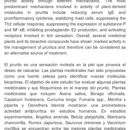
pruritic activity through different mechanisms. The most
predominant mechanisms involved in activity of plant-derived
molecules in pruritis include reducing serum IgE and
proinflammatory cytokines, stabilizing mast cells, suppressing the
Th2 cellular response, suppressing the expression of substance P
and NF-κB, inhibiting prostaglandin E2 production, and activating
receptors involved in itch sensation. Overall, several medicinal
plants and its bioactive compounds have shown marked activity in
the management of pruritus and therefore can be considered as
an alternative source of treatment.
El prurito es una sensación molesta en la piel que provoca el
deseo de rascarse. Las plantas medicinales han sido propuestas
como una fuente valiosa para identificar nuevas moléculas
bioactivas. El objetivo de este estudio fue evaluar algunas plantas
medicinales y sus fitoquímicos en el manejo del prurito. Plantas
medicinales que incluyen Avena sativa, Borago officinalis,
Capsicum frutescens, Curcuma longa, Fumaria spp., Mentha x
piperita y Oenothera biennis mostraron una prometedora
actividad antiprurítica en estudios humanos. En estudios
experimentales, Angelica sinensis, Betula platyphylla, Matricaria
chamomilla, Rumex Japonicus, Saururus chinensis y Vaccinium
myrtillus se encuentran entre las mejores plantas medicinales