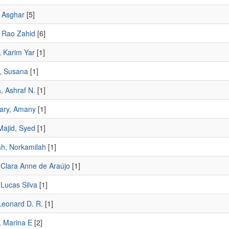
 Asghar
[5]
 Rao Zahid
[6]
, Karim Yar
[1]
, Susana
[1]
, Ashraf N.
[1]
ary, Amany
[1]
Majid, Syed
[1]
ah, Norkamilah
[1]
 Clara Anne de Araújo
[1]
 Lucas Silva
[1]
Leonard D. R.
[1]
, Marina E
[2]