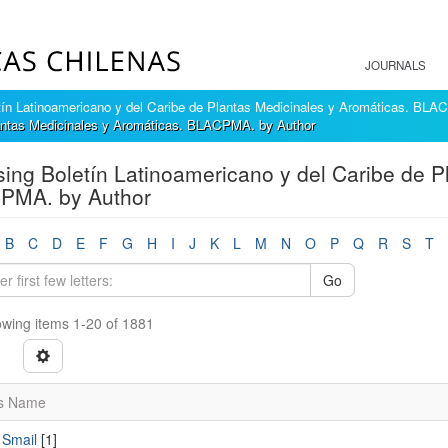
JOURNALS
tín Latinoamericano y del Caribe de Plantas Medicinales y Aromáticas. BL
lantas Medicinales y Aromáticas. BLACPMA. by Author
ing Boletín Latinoamericano y del Caribe de P
PMA. by Author
B
C
D
E
F
G
H
I
J
K
L
M
N
O
P
Q
R
S
T
Go
wing items 1-20 of 1881
s Name
 Smail
[1]