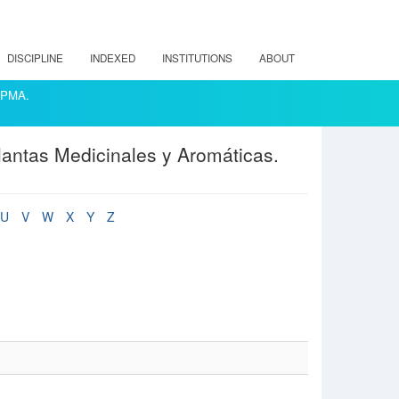
DISCIPLINE
INDEXED
INSTITUTIONS
ABOUT
ACPMA.
lantas Medicinales y Aromáticas.
U
V
W
X
Y
Z