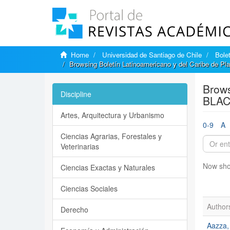
Home
Universidad de Santiago de Chile
Bole
Browsing Boletín Latinoamericano y del Caribe de P
Brows
Discipline
BLAC
Artes, Arquitectura y Urbanismo
0-9
A
Ciencias Agrarias, Forestales y
Veterinarias
Now sho
Ciencias Exactas y Naturales
Ciencias Sociales
Author
Derecho
Aazza,