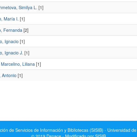
hmetova, Similya L.
[1]
, María I.
[1]
, Fernanda
[2]
o, Ignacio
[1]
, Ignacio J.
[1]
 Marcelino, Liliana
[1]
, Antonio
[1]
ción de Servicios de Información y Bibliotecas (SISIB) - Universidad de
© 2019 Dspace - Modificado por SISIB