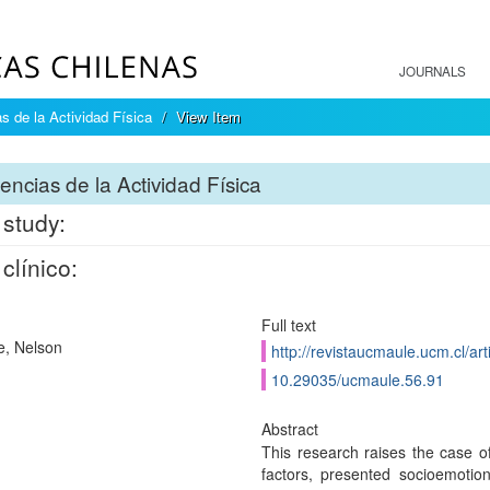
JOURNALS
s de la Actividad Física
View Item
encias de la Actividad Física
study:
clínico:
Full text
e, Nelson
http://revistaucmaule.ucm.cl/art
10.29035/ucmaule.56.91
Abstract
This research raises the case of
factors, presented socioemotiona