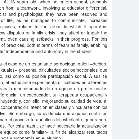
le. At 16 years old, when he enters school, presents
hich from a teamwork, involving a: educator differential,
pist and psychologist; they have been resolved and
y of life, as he manages to communicate, increases
 classes, relates to the areas in which it operates.
w disputes or family crisis, may affect or impair the
nt, even causing setbacks in their progress. For this
 of practices, both in terms of team as family, enabling
ater independence and autonomy in the student.
a el caso de un estudiante sordociego, quien –debido,
extuales− presenta dificultades socioemocionales que
, así como su posible participación social. A sus 16
a, el estudiante experimenta dificultades en diferentes
 trabajo mancomunado de un equipo de profesionales
ferencial, un coeducador, un terapeuta ocupacional y
nuyendo y, con ello, mejorando su calidad de vida, al
concentración, atención en clases y vincularse con los
ve. Sin embargo, se evidencia que algunos conflictos
rman el proceso terapéutico del estudiante, generando,
es. Por esta razón, se hace necesario la actualización
de equipo como familiar−, a fin de alcanzar resultados
ncia y autonomía en el alumno.