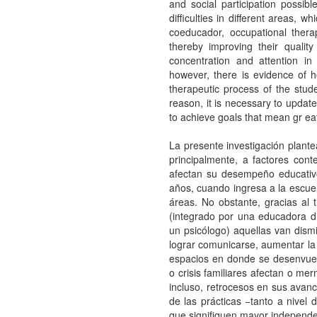
and social participation possib
difficulties in different areas, w
coeducador, occupational thera
thereby improving their qualit
concentration and attention in
however, there is evidence of ho
therapeutic process of the stude
reason, it is necessary to update
to achieve goals that mean gr e
La presente investigación plante
principalmente, a factores cont
afectan su desempeño educativo
años, cuando ingresa a la escuel
áreas. No obstante, gracias al
(integrado por una educadora di
un psicólogo) aquellas van dismi
lograr comunicarse, aumentar la 
espacios en donde se desenvuel
o crisis familiares afectan o me
incluso, retrocesos en sus avanc
de las prácticas −tanto a nivel 
que signifiquen mayor independe