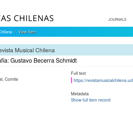
JOURNALS
Chilena
View Item
vista Musical Chilena
afía: Gustavo Becerra Schmidt
Full text
al, Comite
https://revistamusicalchilena.u
Metadata
Show full item record