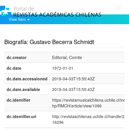
Toggl
navig
View Item
Show simple item record
Biografía: Gustavo Becerra Schmidt
dc.creator
Editorial, Comite
dc.date
1972-01-01
dc.date.accessioned
2019-04-03T15:55:43Z
dc.date.available
2019-04-03T15:55:43Z
dc.identifier
https://revistamusicalchilena.uchile.cl/inde
hp/RMCH/article/view/1096
dc.identifier.uri
http://revistaschilenas.uchile.cl/handle/225
16296