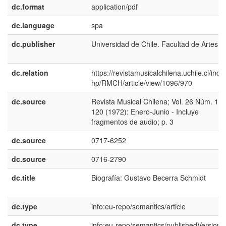
dc.format
application/pdf
dc.language
spa
dc.publisher
Universidad de Chile. Facultad de Artes
dc.relation
https://revistamusicalchilena.uchile.cl/inde
hp/RMCH/article/view/1096/970
dc.source
Revista Musical Chilena; Vol. 26 Núm. 119
120 (1972): Enero-Junio - Incluye
fragmentos de audio; p. 3
dc.source
0717-6252
dc.source
0716-2790
dc.title
Biografía: Gustavo Becerra Schmidt
dc.type
info:eu-repo/semantics/article
dc.type
info:eu-repo/semantics/publishedVersion