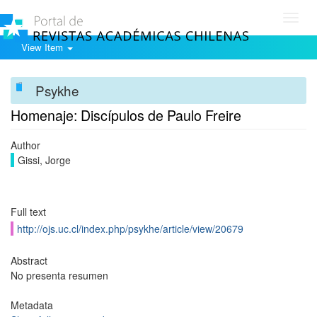
Toggl
navig
View Item
Psykhe
Homenaje: Discípulos de Paulo Freire
Author
Gissi, Jorge
Full text
http://ojs.uc.cl/index.php/psykhe/article/view/20679
Abstract
No presenta resumen
Metadata