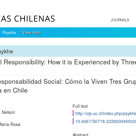
JOURNALS
Psykhe
View Item
sykhe
l Responsibility: How it is Experienced by Thr
sponsabilidad Social: Cómo la Viven Tres Gr
 en Chile
Full text
, Nelson
http://ojs.uc.cl/index.php/psykh
10.4067/S0718-222820040002
 María Rosa
Abstract