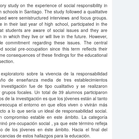
ory study on the experience of social responsibility in
h schools in Santiago. The study followed a qualitative
sed were semistructured interviews and focus groups.
 in their last year of high school, participated in the
hat students are aware of social issues and they are
n in which they live or will live in the future. However,
le commitment regarding these issues. The central
d social pre-occupation since this term reflects their
me consequences of these findings for the educational
section.
 exploratorio sobre la vivencia de la responsabilidad
año de enseñanza media de tres establecimientos
nvestigación fue de tipo cualitativo y se realizaron
y grupos focales. Un total de 39 alumnos participaron
os de la investigación es que los jóvenes están al tanto
preocupa el entorno en que ellos viven o vivirán más
cto a lo que sería un ideal de responsabilidad social.
n compromiso estable en este ámbito. La categoría
inó pre-ocupación social , ya que este término refleja
o de los jóvenes en éste ámbito. Hacia el final del
licancias de estos hallazgos para la educación.