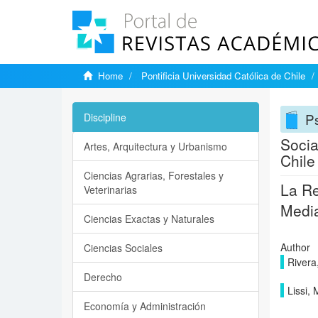
Home
Pontificia Universidad Católica de Chile
P
Discipline
Socia
Artes, Arquitectura y Urbanismo
Chile
Ciencias Agrarias, Forestales y
La Re
Veterinarias
Media
Ciencias Exactas y Naturales
Author
Ciencias Sociales
Rivera
Derecho
Lissi,
Economía y Administración