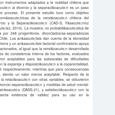
 con instrumentos adaptados a la realidad chilena que
cute;n al divorcio y la separaci&oacute;n es un paso
e proceso. El presente estudio tuvo como objetivo
om&eacute;tricas de la versi&oacute;n chilena del
orcio y la Separaci&oacute;n (CAD-S, Y&aacute;rnoz
;lez, 2010). La muestra, no probabil&iacute;stica de
 por 348 progenitores, divorciados/as-separados/as
hile. Los an&aacute;lisis dan cuenta de la idoneidad
tems y un an&aacute;lisis factorial confirmatorio apoya
lacionados, al igual que la versi&oacute;n desarrollada
es de consistencia interna de los factores, evaluados
ron aceptables para las subescalas de dificultades
on la expareja y disposici&oacute;n a la coparentalidad,
83 respectivamente; mientras que para consecuencias
5, siendo un valor menos aceptable. Respecto de la
la relaci&oacute;n con otras variables, se obtuvieron
 divorcio-separaci&oacute;n y medidas de salud mental:
str&eacute;s (DASS-21), y satisfacci&oacute;n con la
senta evidencia de validez para su uso en la