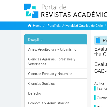
Home
Pontificia Universidad Católica de Chile
P
Discipline
Evalu
Artes, Arquitectura y Urbanismo
the C
Ciencias Agrarias, Forestales y
Evalu
Veterinarias
CAD-S
Ciencias Exactas y Naturales
Author
Ciencias Sociales
Tay-Ka
Derecho
Guzmá
Economía y Administración