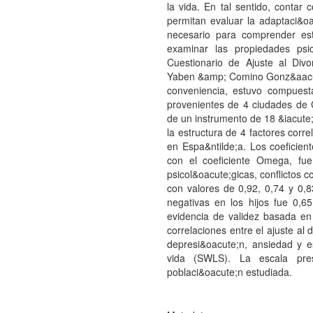
la vida. En tal sentido, contar
permitan evaluar la adaptaci&oa
necesario para comprender est
examinar las propiedades psic
Cuestionario de Ajuste al Div
Yaben &amp; Comino Gonz&aacute
conveniencia, estuvo compuesta
provenientes de 4 ciudades de C
de un instrumento de 18 &iacute;
la estructura de 4 factores corre
en Espa&ntilde;a. Los coeficient
con el coeficiente Omega, fue
psicol&oacute;gicas, conflictos c
con valores de 0,92, 0,74 y 0,
negativas en los hijos fue 0,6
evidencia de validez basada en 
correlaciones entre el ajuste al
depresi&oacute;n, ansiedad y e
vida (SWLS). La escala pre
poblaci&oacute;n estudiada.