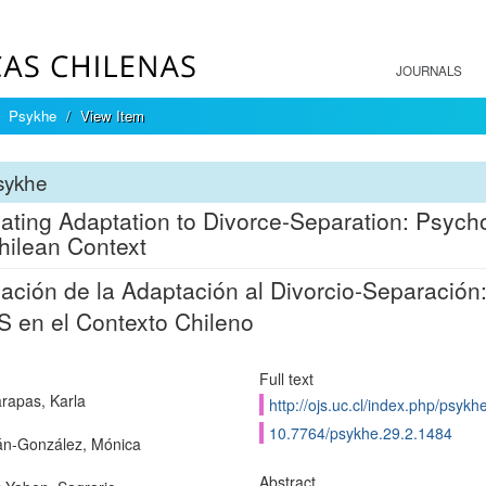
JOURNALS
Psykhe
View Item
sykhe
ating Adaptation to Divorce-Separation: Psycho
hilean Context
ación de la Adaptación al Divorcio-Separación
 en el Contexto Chileno
Full text
rapas, Karla
http://ojs.uc.cl/index.php/psykh
10.7764/psykhe.29.2.1484
n-González, Mónica
Abstract