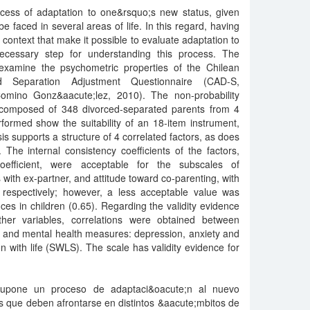
ocess of adaptation to one&rsquo;s new status, given
e faced in several areas of life. In this regard, having
 context that make it possible to evaluate adaptation to
ecessary step for understanding this process. The
 examine the psychometric properties of the Chilean
 Separation Adjustment Questionnaire (CAD-S,
mino Gonz&aacute;lez, 2010). The non-probability
composed of 348 divorced-separated parents from 4
rformed show the suitability of an 18-item instrument,
sis supports a structure of 4 correlated factors, as does
The internal consistency coefficients of the factors,
efficient, were acceptable for the subscales of
ts with ex-partner, and attitude toward co-parenting, with
 respectively; however, a less acceptable value was
es in children (0.65). Regarding the validity evidence
ther variables, correlations were obtained between
n and mental health measures: depression, anxiety and
n with life (SWLS). The scale has validity evidence for
n supone un proceso de adaptaci&oacute;n al nuevo
s que deben afrontarse en distintos &aacute;mbitos de