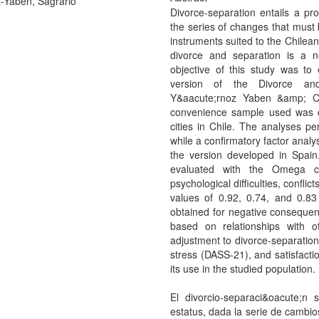
-Yaben, Sagrario
Divorce-separation entails a pr
the series of changes that must b
instruments suited to the Chilean
divorce and separation is a n
objective of this study was to
version of the Divorce and
Y&aacute;rnoz Yaben &amp; Co
convenience sample used was 
cities in Chile. The analyses pe
while a confirmatory factor analy
the version developed in Spain. 
evaluated with the Omega co
psychological difficulties, conflic
values of 0.92, 0.74, and 0.83
obtained for negative consequenc
based on relationships with o
adjustment to divorce-separatio
stress (DASS-21), and satisfactio
its use in the studied population.
El divorcio-separaci&oacute;
estatus, dada la serie de cambio