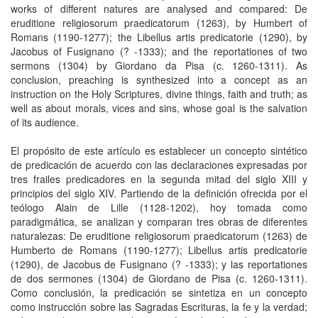
works of different natures are analysed and compared: De
eruditione religiosorum praedicatorum (1263), by Humbert of
Romans (1190-1277); the Libellus artis predicatorie (1290), by
Jacobus of Fusignano (? -1333); and the reportationes of two
sermons (1304) by Giordano da Pisa (c. 1260-1311). As
conclusion, preaching is synthesized into a concept as an
instruction on the Holy Scriptures, divine things, faith and truth; as
well as about morals, vices and sins, whose goal is the salvation
of its audience.
El propósito de este artículo es establecer un concepto sintético
de predicación de acuerdo con las declaraciones expresadas por
tres frailes predicadores en la segunda mitad del siglo XIII y
principios del siglo XIV. Partiendo de la definición ofrecida por el
teólogo Alain de Lille (1128-1202), hoy tomada como
paradigmática, se analizan y comparan tres obras de diferentes
naturalezas: De eruditione religiosorum praedicatorum (1263) de
Humberto de Romans (1190-1277); Libellus artis predicatorie
(1290), de Jacobus de Fusignano (? -1333); y las reportationes
de dos sermones (1304) de Giordano de Pisa (c. 1260-1311).
Como conclusión, la predicación se sintetiza en un concepto
como instrucción sobre las Sagradas Escrituras, la fe y la verdad;