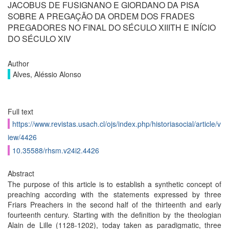
JACOBUS DE FUSIGNANO E GIORDANO DA PISA
SOBRE A PREGAÇÃO DA ORDEM DOS FRADES
PREGADORES NO FINAL DO SÉCULO XIIITH E INÍCIO
DO SÉCULO XIV
Author
Alves, Aléssio Alonso
Full text
https://www.revistas.usach.cl/ojs/index.php/historiasocial/article/v
iew/4426
10.35588/rhsm.v24i2.4426
Abstract
The purpose of this article is to establish a synthetic concept of
preaching according with the statements expressed by three
Friars Preachers in the second half of the thirteenth and early
fourteenth century. Starting with the definition by the theologian
Alain de Lille (1128-1202), today taken as paradigmatic, three