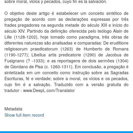
sobre moral, vicios y pecados, cuyo fin es la salvación.
O objetivo deste artigo é estabelecer um conceito sintético de
pregação de acordo com as declarações expressas por três
frades pregadores na segunda metade do século XIII e início do
século XIV. Partindo da definição oferecida pelo teólogo Alain de
Lille (1128-1202), hoje tomado como paradigma, três obras de
diferentes naturezas são analisadas e comparadas: De eruditione
religiosorum praedicatorum (1263) de Humberto de Romans
(1190-1277); Libellus artis predicatorie (1290) de Jacobus de
Fusignano (? -1333); e as reportagens de dois sermões (1304)
de Giordano de Pisa (c. 1260-1311). Em conclusão, a pregação é
sintetizada em um conceito como instrução sobre as Sagradas
Escrituras, fé e verdade; sobre a moral, os vícios e os pecados,
cujo fim é a salvação. Traduzido com a versão gratuita do
tradutor - www.DeepL.com/Translator
Metadata
Show full item record