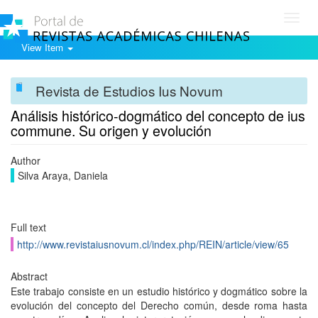
Toggl
navig
View Item
Revista de Estudios Ius Novum
Análisis histórico-dogmático del concepto de ius
commune. Su origen y evolución
Author
Silva Araya, Daniela
Full text
http://www.revistaiusnovum.cl/index.php/REIN/article/view/65
Abstract
Este trabajo consiste en un estudio histórico y dogmático sobre la
evolución del concepto del Derecho común, desde roma hasta