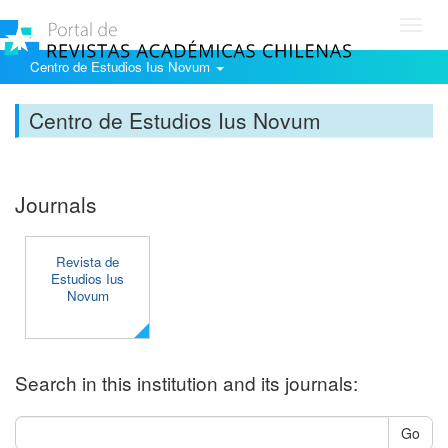
Toggl
navig
Centro de Estudios Ius Novum
Centro de Estudios Ius Novum
Journals
Revista de
Estudios Ius
Novum
Search in this institution and its journals:
Go