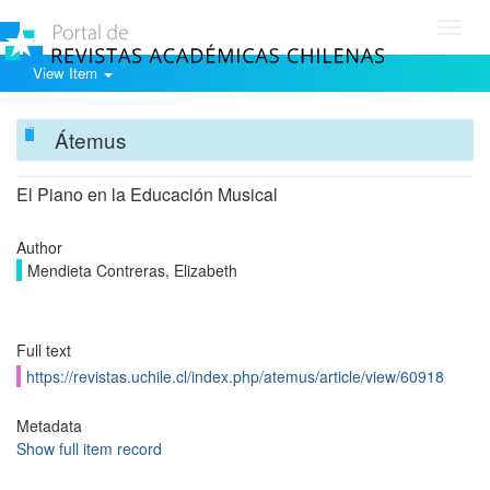
Toggl
navig
View Item
Átemus
El Piano en la Educación Musical
Author
Mendieta Contreras, Elizabeth
Full text
https://revistas.uchile.cl/index.php/atemus/article/view/60918
Metadata
Show full item record