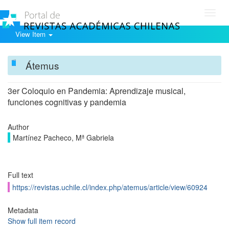
Toggl
navig
View Item
Átemus
3er Coloquio en Pandemia: Aprendizaje musical,
funciones cognitivas y pandemia
Author
Martínez Pacheco, Mª Gabriela
Full text
https://revistas.uchile.cl/index.php/atemus/article/view/60924
Metadata
Show full item record