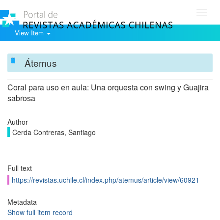
Toggl
navig
View Item
Átemus
Coral para uso en aula: Una orquesta con swing y Guajira
sabrosa
Author
Cerda Contreras, Santiago
Full text
https://revistas.uchile.cl/index.php/atemus/article/view/60921
Metadata
Show full item record