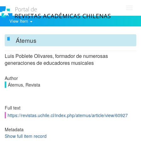
Toggl
navig
View Item
Átemus
Luis Poblete Olivares, formador de numerosas
generaciones de educadores musicales
Author
Átemus, Revista
Full text
https://revistas.uchile.cl/index.php/atemus/article/view/60927
Metadata
Show full item record