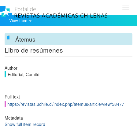
Toggl
navig
View Item
Átemus
Libro de resúmenes
Author
Editorial, Comité
Full text
https://revistas.uchile.cl/index.php/atemus/article/view/58477
Metadata
Show full item record