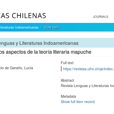
JOURNALS
iteraturas Indoamericanas
View Item
nguas y Literaturas Indoamericanas
s aspectos de la teoría literaria mapuche
Full text
cio de Garaño, Lucía
https://revistas.ufro.cl/ojs/ind
Abstract
Revista Lenguas y Literaturas In
Metadata
Show full item record