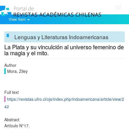
Toggl
navig
View Item
Lenguas y Literaturas Indoamericanas
La Plata y su vinculción al universo femenino de
la magia y el mito.
Author
Mora, Ziley
Full text
https://revistas.ufro.cl/ojs/index.php/indoamericana/article/view/2
42
Abstract
Artículo N°17.