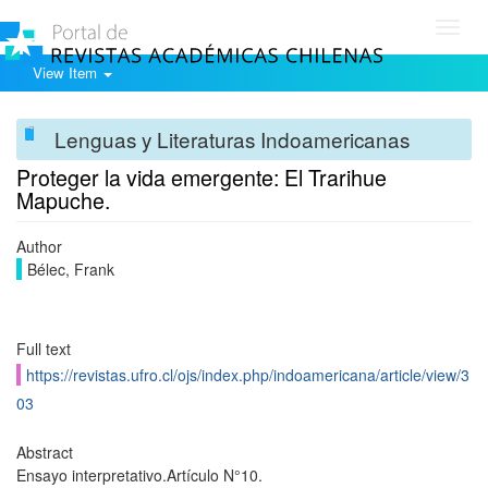
Toggl
navig
View Item
Lenguas y Literaturas Indoamericanas
Proteger la vida emergente: El Trarihue
Mapuche.
Author
Bélec, Frank
Full text
https://revistas.ufro.cl/ojs/index.php/indoamericana/article/view/3
03
Abstract
Ensayo interpretativo.Artículo N°10.