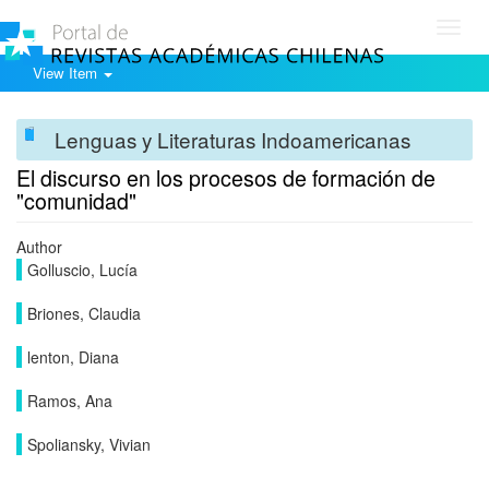
Toggl
navig
View Item
Lenguas y Literaturas Indoamericanas
El discurso en los procesos de formación de
"comunidad"
Author
Golluscio, Lucía
Briones, Claudia
lenton, Diana
Ramos, Ana
Spoliansky, Vivian