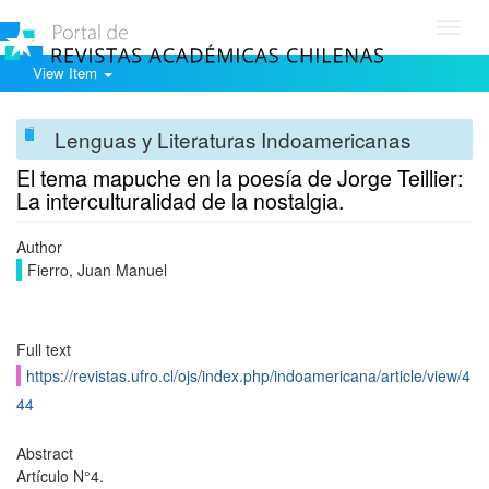
Toggl
navig
View Item
Lenguas y Literaturas Indoamericanas
El tema mapuche en la poesía de Jorge Teillier:
La interculturalidad de la nostalgia.
Author
Fierro, Juan Manuel
Full text
https://revistas.ufro.cl/ojs/index.php/indoamericana/article/view/4
44
Abstract
Artículo N°4.