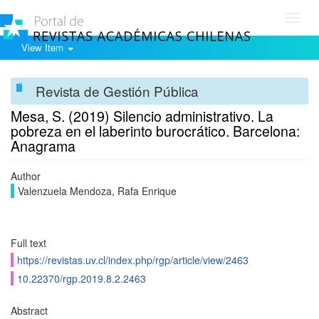
Toggl
navig
View Item
Revista de Gestión Pública
Mesa, S. (2019) Silencio administrativo. La
pobreza en el laberinto burocrático. Barcelona:
Anagrama
Author
Valenzuela Mendoza, Rafa Enrique
Full text
https://revistas.uv.cl/index.php/rgp/article/view/2463
10.22370/rgp.2019.8.2.2463
Abstract