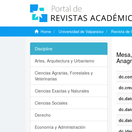
Home
Universidad de Valparaíso
Revista de 
Show si
Discipline
Mesa, 
Anag
Artes, Arquitectura y Urbanismo
Ciencias Agrarias, Forestales y
dc.con
Veterinarias
dc.cre
Ciencias Exactas y Naturales
dc.dat
Ciencias Sociales
dc.dat
Derecho
dc.dat
Economía y Administración
dc.iden