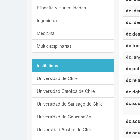
Filosofía y Humanidades
dc.iden
Ingeniería
dc.iden
Medicina
dc.des
dc.for
Multidisciplinarias
dc.la
Institutions
dc.pub
Universidad de Chile
dc.rel
Universidad Católica de Chile
dc.rig
dc.sou
Universidad de Santiago de Chile
Universidad de Concepción
dc.sou
Universidad Austral de Chile
dc.sou