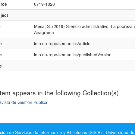
rce
0719-1820
ject
e
Mesa, S. (2019) Silencio administrativo. La pobreza e
Anagrama
e
info:eu-repo/semantics/article
e
info:eu-repo/semantics/publishedVersion
e
item appears in the following Collection(s)
vista de Gestión Pública
mple item record
ción de Servicios de Información y Bibliotecas (SISIB) - Universidad de