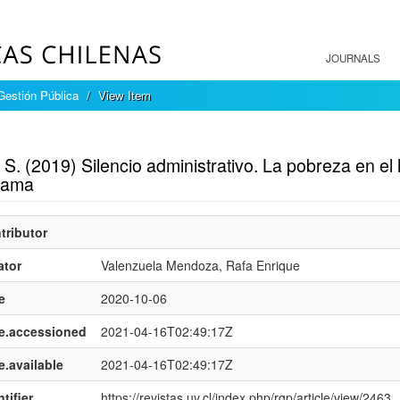
JOURNALS
Gestión Pública
View Item
mple item record
S. (2019) Silencio administrativo. La pobreza en el 
rama
tributor
ator
Valenzuela Mendoza, Rafa Enrique
e
2020-10-06
e.accessioned
2021-04-16T02:49:17Z
e.available
2021-04-16T02:49:17Z
tifier
https://revistas.uv.cl/index.php/rgp/article/view/2463