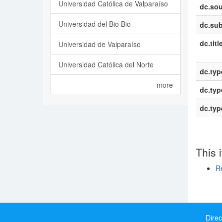
Universidad Católica de Valparaíso
dc.sou
Universidad del Bio Bio
dc.sub
dc.titl
Universidad de Valparaíso
Universidad Católica del Norte
dc.typ
more
dc.typ
dc.typ
This 
Re
Show si
Direc