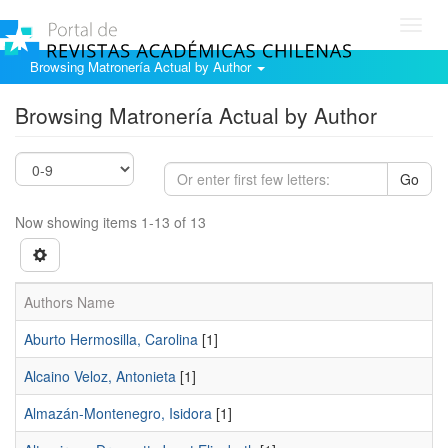
Toggl
navig
Browsing Matronería Actual by Author
Browsing Matronería Actual by Author
Go
Now showing items 1-13 of 13
Authors Name
Aburto Hermosilla, Carolina
[1]
Alcaino Veloz, Antonieta
[1]
Almazán-Montenegro, Isidora
[1]