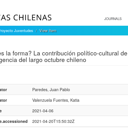
JOURNALS
Proyecto Juventudes
View Item
mple item record
s la forma? La contribución político-cultural de 
encia del largo octubre chileno
ator
Paredes, Juan Pablo
ator
Valenzuela Fuentes, Katia
e
2021-04-06
e.accessioned
2021-04-20T15:50:32Z