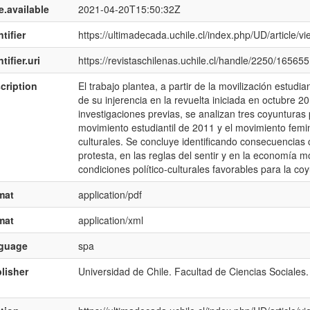
e.available
2021-04-20T15:50:32Z
tifier
https://ultimadecada.uchile.cl/index.php/UD/article/v
tifier.uri
https://revistaschilenas.uchile.cl/handle/2250/165655
cription
El trabajo plantea, a partir de la movilización estudi
de su injerencia en la revuelta iniciada en octubre 2
investigaciones previas, se analizan tres coyunturas 
movimiento estudiantil de 2011 y el movimiento femin
culturales. Se concluye identificando consecuencias cu
protesta, en las reglas del sentir y en la economía 
condiciones político-culturales favorables para la coy
mat
application/pdf
mat
application/xml
nguage
spa
lisher
Universidad de Chile. Facultad de Ciencias Sociales