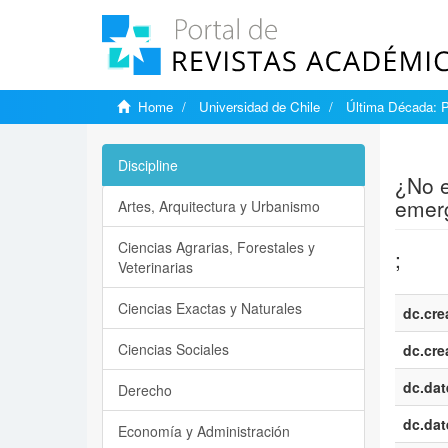
Home
Universidad de Chile
Última Década: 
Show si
Discipline
¿No e
emerg
Artes, Arquitectura y Urbanismo
Ciencias Agrarias, Forestales y
;
Veterinarias
Ciencias Exactas y Naturales
dc.cre
Ciencias Sociales
dc.cre
dc.dat
Derecho
dc.dat
Economía y Administración