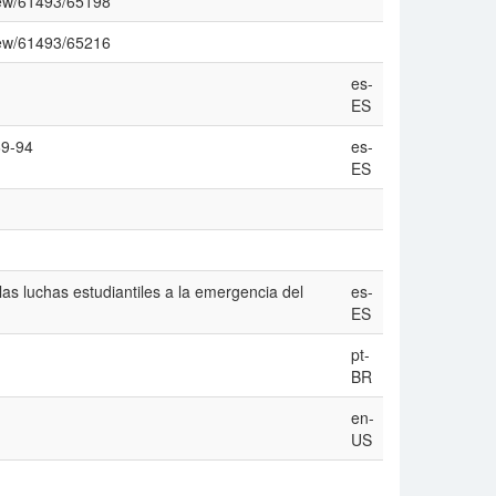
view/61493/65198
view/61493/65216
es-
ES
69-94
es-
ES
 las luchas estudiantiles a la emergencia del
es-
ES
pt-
BR
en-
US