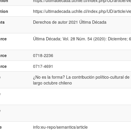
ation
https://ultimadecada.uchile.cl/index.php/UD/article/
ation
https://ultimadecada.uchile.cl/index.php/UD/article/
hts
Derechos de autor 2021 Última Década
rce
Última Década; Vol. 28 Núm. 54 (2020): Diciembre; 
rce
0718-2236
rce
0717-4691
e
¿No es la forma? La contribución político-cultural de
largo octubre chileno
e
e
e
info:eu-repo/semantics/article