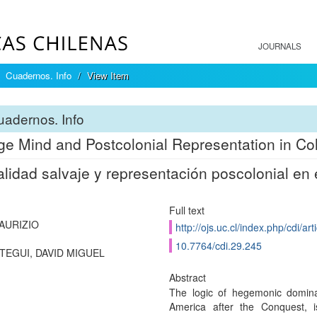
JOURNALS
Cuadernos. Info
View Item
adernos. Info
e Mind and Postcolonial Representation in Co
lidad salvaje y representación poscolonial en
Full text
MAURIZIO
http://ojs.uc.cl/index.php/cdi/ar
10.7764/cdi.29.245
EGUI, DAVID MIGUEL
Abstract
The logic of hegemonic domina
America after the Conquest, 