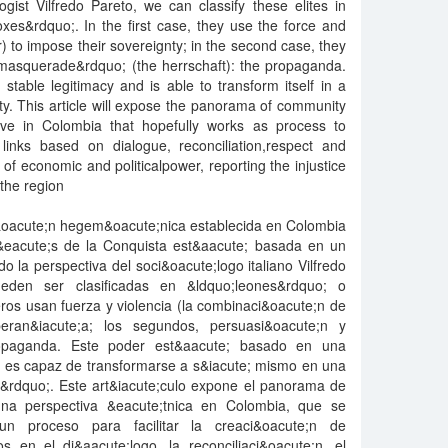
logist Vilfredo Pareto, we can classify these elites in
xes&rdquo;. In the first case, they use the force and
) to impose their sovereignty; in the second case, they
masquerade&rdquo; (the herrschaft): the propaganda.
table legitimacy and is able to transform itself in a
ity. This article will expose the panorama of community
ive in Colombia that hopefully works as process to
l links based on dialogue, reconciliation,respect and
 of economic and politicalpower, reporting the injustice
 the region
i&oacute;n hegem&oacute;nica establecida en Colombia
&eacute;s de la Conquista est&aacute; basada en un
o la perspectiva del soci&oacute;logo italiano Vilfredo
pueden ser clasificadas en &ldquo;leones&rdquo; o
ros usan fuerza y violencia (la combinaci&oacute;n de
ran&iacute;a; los segundos, persuasi&oacute;n y
ropaganda. Este poder est&aacute; basado en una
y es capaz de transformarse a s&iacute; mismo en una
x&rdquo;. Este art&iacute;culo expone el panorama de
una perspectiva &eacute;tnica en Colombia, que se
 proceso para facilitar la creaci&oacute;n de
s en el di&aacute;logo, la reconciliaci&oacute;n, el