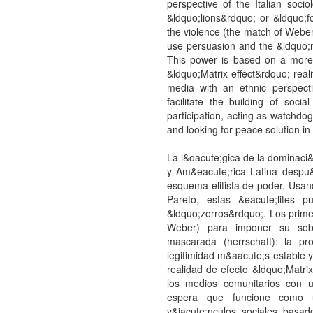
perspective of the Italian socio
&ldquo;lions&rdquo; or &ldquo;fo
the violence (the match of Weber
use persuasion and the &ldquo;
This power is based on a more s
&ldquo;Matrix-effect&rdquo; real
media with an ethnic perspect
facilitate the building of socia
participation, acting as watchdog
and looking for peace solution in
La l&oacute;gica de la dominac
y Am&eacute;rica Latina despu
esquema elitista de poder. Usand
Pareto, estas &eacute;lites 
&ldquo;zorros&rdquo;. Los prime
Weber) para imponer su sobe
mascarada (herrschaft): la p
legitimidad m&aacute;s estable 
realidad de efecto &ldquo;Matri
los medios comunitarios con 
espera que funcione como un
v&iacute;nculos sociales basado