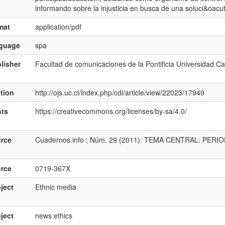
informando sobre la injusticia en busca de una soluci&oacu
mat
application/pdf
nguage
spa
lisher
Facultad de comunicaciones de la Pontificia Universidad Cat
ation
http://ojs.uc.cl/index.php/cdi/article/view/22023/17949
hts
https://creativecommons.org/licenses/by-sa/4.0/
rce
Cuadernos.info ; Núm. 29 (2011): TEMA CENTRAL: PER
rce
0719-367X
ject
Ethnic media
ject
news ethics