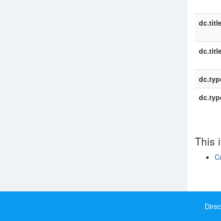
dc.titl
dc.titl
dc.typ
dc.typ
This 
C
Show si
Direc