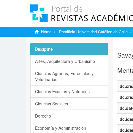
Home
Pontificia Universidad Católica de Chile
Show si
Discipline
Savag
Artes, Arquitectura y Urbanismo
Menta
Ciencias Agrarias, Forestales y
Veterinarias
dc.cre
Ciencias Exactas y Naturales
dc.cre
Ciencias Sociales
dc.dat
Derecho
dc.iden
Economía y Administración
dc.iden