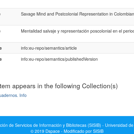
e
Savage Mind and Postcolonial Representation in Colombian
e
Mentalidad salvaje y representación poscolonial en el peri
e
info:eu-repo/semantics/article
e
info:eu-repo/semantics/publishedVersion
item appears in the following Collection(s)
uadernos. Info
mple item record
ción de Servicios de Información y Bibliotecas (SISIB) - Universidad de
© 2019 Dspace - Modificado por SISIB