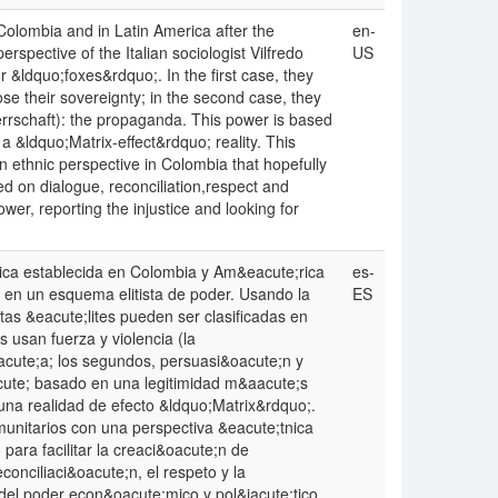
Colombia and in Latin America after the
en-
rspective of the Italian sociologist Vilfredo
US
r &ldquo;foxes&rdquo;. In the first case, they
se their sovereignty; in the second case, they
rschaft): the propaganda. This power is based
 a &ldquo;Matrix-effect&rdquo; reality. This
 ethnic perspective in Colombia that hopefully
sed on dialogue, reconciliation,respect and
wer, reporting the injustice and looking for
ica establecida en Colombia y Am&eacute;rica
es-
en un esquema elitista de poder. Usando la
ES
stas &eacute;lites pueden ser clasificadas en
usan fuerza y violencia (la
cute;a; los segundos, persuasi&oacute;n y
cute; basado en una legitimidad m&aacute;s
una realidad de efecto &ldquo;Matrix&rdquo;.
unitarios con una perspectiva &eacute;tnica
ara facilitar la creaci&oacute;n de
conciliaci&oacute;n, el respeto y la
del poder econ&oacute;mico y pol&iacute;tico,