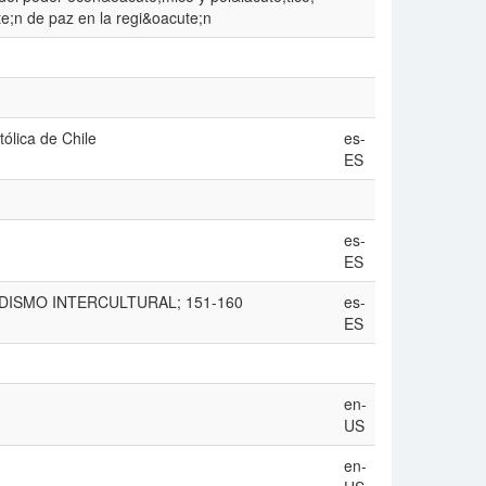
te;n de paz en la regi&oacute;n
ólica de Chile
es-
ES
es-
ES
IODISMO INTERCULTURAL; 151-160
es-
ES
en-
US
en-