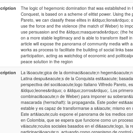
cription
The logic of hegemonic domination that was established in 
Conquest, is based on a scheme of elitist power. Using the pe
Pareto, we can classify these elites in &ldquo;lions&rdquo; o
use the force and the violence (the match of Weber) to impo
use persuasion and the &ldquo;masquerade&rdquo; (the her
on a more stable legitimacy and is able to transform itself in
article will expose the panorama of community media with an
works as process to facilitate the building of social links ba
participation, acting as watchdog of economic and politicalpo
peace solution in the region
cription
La l&oacute;gica de la dominaci&oacute;n hegem&oacute;n
Latina despu&eacute;s de la Conquista est&aacute; basada 
perspectiva del soci&oacute;logo italiano Vilfredo Pareto, e
&ldquo;leones&rdquo; o &ldquo;zorros&rdquo;. Los primeros 
combinaci&oacute;n de Weber) para imponer su soberan&ia
mascarada (herrschaft): la propaganda. Este poder est&aa
estable y es capaz de transformarse a s&iacute; mismo en 
Este art&iacute;culo expone el panorama de los medios com
en Colombia, que se espera que funcione como un proceso p
v&iacute;nculos sociales basados en el di&aacute;logo, la re
participaci&oacute;n, actuando como organismo de control 