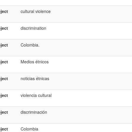
ject
cultural violence
ject
discrimination
ject
Colombia.
ject
Medios étnicos
ject
noticias étnicas
ject
violencia cultural
ject
discriminación
ject
Colombia