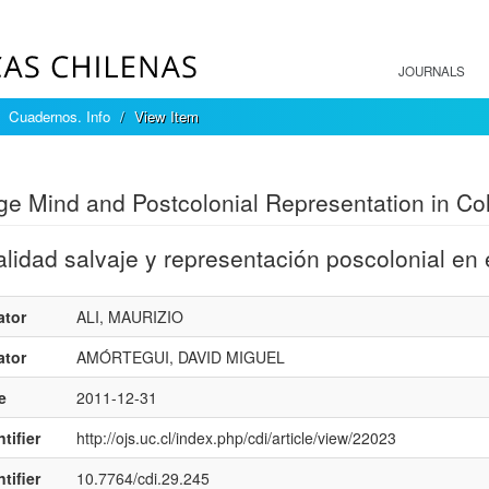
JOURNALS
Cuadernos. Info
View Item
mple item record
e Mind and Postcolonial Representation in Co
lidad salvaje y representación poscolonial en
ator
ALI, MAURIZIO
ator
AMÓRTEGUI, DAVID MIGUEL
e
2011-12-31
tifier
http://ojs.uc.cl/index.php/cdi/article/view/22023
tifier
10.7764/cdi.29.245