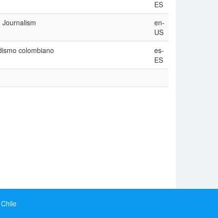
ES
 Journalism
en-
US
odismo colombiano
es-
ES
 Chile