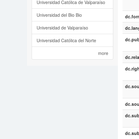
Universidad Católica de Valparaíso
Universidad del Bio Bio
dc.for
Universidad de Valparaíso
dc.la
dc.pub
Universidad Católica del Norte
more
dc.rel
dc.rig
dc.sou
dc.sou
dc.sub
dc.sub