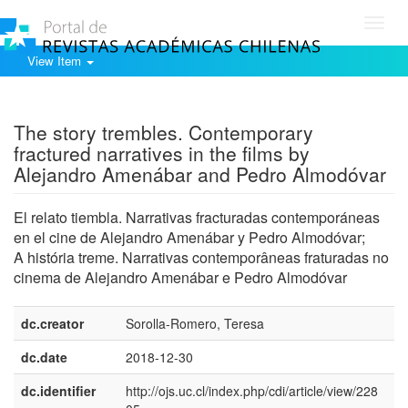
Toggl
navig
View Item
Show simple item record
The story trembles. Contemporary
fractured narratives in the films by
Alejandro Amenábar and Pedro Almodóvar
El relato tiembla. Narrativas fracturadas contemporáneas
en el cine de Alejandro Amenábar y Pedro Almodóvar;
A história treme. Narrativas contemporâneas fraturadas no
cinema de Alejandro Amenábar e Pedro Almodóvar
dc.creator
Sorolla-Romero, Teresa
dc.date
2018-12-30
dc.identifier
http://ojs.uc.cl/index.php/cdi/article/view/228