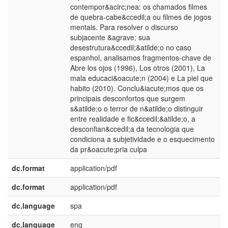
contempor&acirc;nea: os chamados filmes
de quebra-cabe&ccedil;a ou filmes de jogos
mentais. Para resolver o discurso
subjacente &agrave; sua
desestrutura&ccedil;&atilde;o no caso
espanhol, analisamos fragmentos-chave de
Abre los ojos (1996), Los otros (2001), La
mala educaci&oacute;n (2004) e La piel que
habito (2010). Conclu&iacute;mos que os
principais desconfortos que surgem
s&atilde;o o terror de n&atilde;o distinguir
entre realidade e fic&ccedil;&atilde;o, a
desconfian&ccedil;a da tecnologia que
condiciona a subjetividade e o esquecimento
da pr&oacute;pria culpa
dc.format
application/pdf
dc.format
application/pdf
dc.language
spa
dc.language
eng