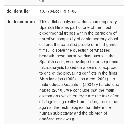
05
dc.identifier
10.7764/cdi.43.1466
dc.description
This article analyzes various contemporary
e
Spanish films as part of one of the most
U
experimental trends within the paradigm of
narrative complexity of contemporary visual
culture: the so-called puzzle or mind-game
films. To solve the question of what lies
beneath these narrative disruptions in the
Spanish case, we developed four sequence
microanalysis based on a semiotic approach
to one of the prevailing conflicts in the films
Abre los ojos (1996), Los otros (2001), La
mala educaci&oacute;n (2004) y La piel que
habito (2010). We conclude that the main
discomforts which emerge are the fear of not
distinguishing reality from fiction, the distrust
against the technologies that determine
human subjectivity and the oblivion of
one&rsquo;s own guilt.