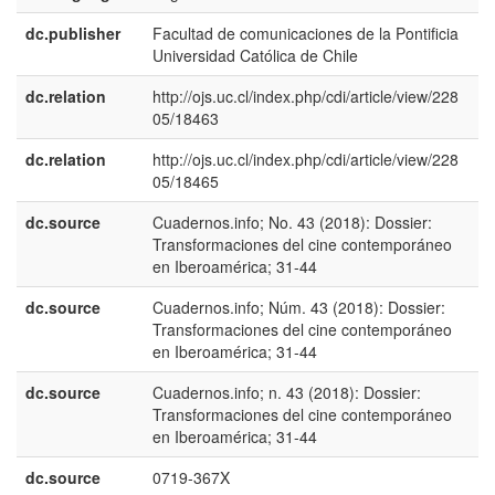
dc.publisher
Facultad de comunicaciones de la Pontificia
e
Universidad Católica de Chile
E
dc.relation
http://ojs.uc.cl/index.php/cdi/article/view/228
05/18463
dc.relation
http://ojs.uc.cl/index.php/cdi/article/view/228
05/18465
dc.source
Cuadernos.info; No. 43 (2018): Dossier:
e
Transformaciones del cine contemporáneo
U
en Iberoamérica; 31-44
dc.source
Cuadernos.info; Núm. 43 (2018): Dossier:
e
Transformaciones del cine contemporáneo
E
en Iberoamérica; 31-44
dc.source
Cuadernos.info; n. 43 (2018): Dossier:
p
Transformaciones del cine contemporáneo
B
en Iberoamérica; 31-44
dc.source
0719-367X