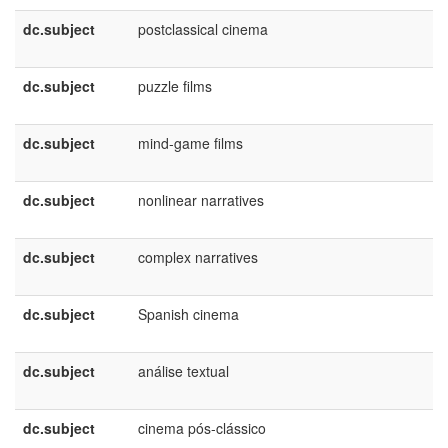
dc.subject
postclassical cinema
e
U
dc.subject
puzzle films
e
U
dc.subject
mind-game films
e
U
dc.subject
nonlinear narratives
e
U
dc.subject
complex narratives
e
U
dc.subject
Spanish cinema
e
U
dc.subject
análise textual
p
B
dc.subject
cinema pós-clássico
p