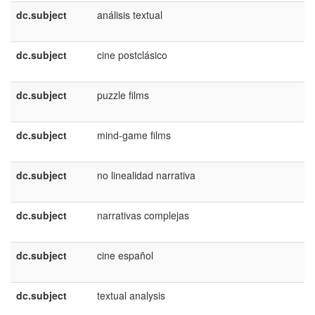
dc.subject
análisis textual
e
E
dc.subject
cine postclásico
e
E
dc.subject
puzzle films
e
E
dc.subject
mind-game films
e
E
dc.subject
no linealidad narrativa
e
E
dc.subject
narrativas complejas
e
E
dc.subject
cine español
e
E
dc.subject
textual analysis
e
U