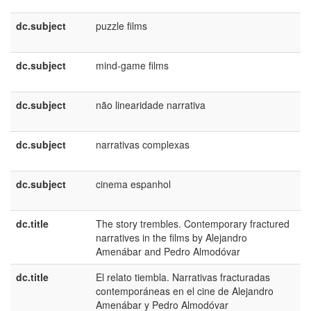
B
dc.subject
puzzle films
p
B
dc.subject
mind-game films
p
B
dc.subject
não linearidade narrativa
p
B
dc.subject
narrativas complexas
p
B
dc.subject
cinema espanhol
p
B
dc.title
The story trembles. Contemporary fractured
e
narratives in the films by Alejandro
U
Amenábar and Pedro Almodóvar
dc.title
El relato tiembla. Narrativas fracturadas
e
contemporáneas en el cine de Alejandro
E
Amenábar y Pedro Almodóvar