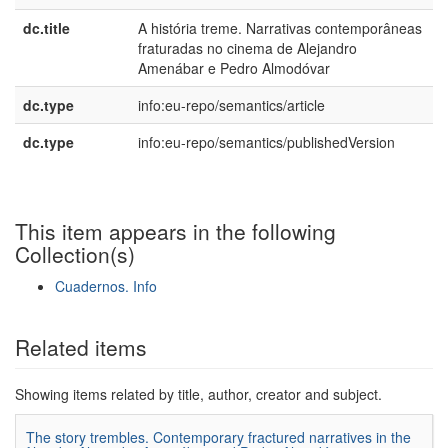
dc.title
A história treme. Narrativas contemporâneas
p
fraturadas no cinema de Alejandro
B
Amenábar e Pedro Almodóvar
dc.type
info:eu-repo/semantics/article
dc.type
info:eu-repo/semantics/publishedVersion
This item appears in the following
Collection(s)
Cuadernos. Info
Show simple item record
Related items
Showing items related by title, author, creator and subject.
The story trembles. Contemporary fractured narratives in the