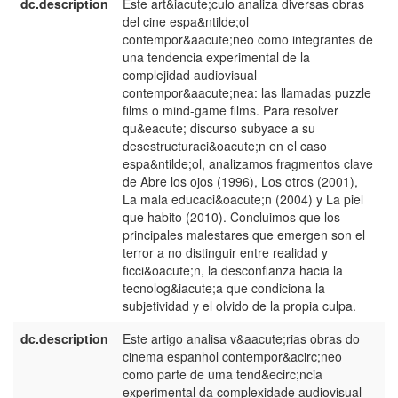
dc.description
Este art&iacute;culo analiza diversas obras
e
del cine espa&ntilde;ol
E
contempor&aacute;neo como integrantes de
una tendencia experimental de la
complejidad audiovisual
contempor&aacute;nea: las llamadas puzzle
films o mind-game films. Para resolver
qu&eacute; discurso subyace a su
desestructuraci&oacute;n en el caso
espa&ntilde;ol, analizamos fragmentos clave
de Abre los ojos (1996), Los otros (2001),
La mala educaci&oacute;n (2004) y La piel
que habito (2010). Concluimos que los
principales malestares que emergen son el
terror a no distinguir entre realidad y
ficci&oacute;n, la desconfianza hacia la
tecnolog&iacute;a que condiciona la
subjetividad y el olvido de la propia culpa.
dc.description
Este artigo analisa v&aacute;rias obras do
p
cinema espanhol contempor&acirc;neo
B
como parte de uma tend&ecirc;ncia
experimental da complexidade audiovisual