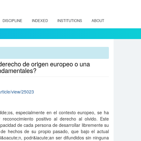
DISCIPLINE
INDEXED
INSTITUTIONS
ABOUT
 derecho de origen europeo o una
fundamentales?
article/view/25023
ilde;os, especialmente en el contexto europeo, se ha
r reconocimiento positivo al derecho al olvido. Este
apacidad de cada persona de desarrollar libremente su
ia de hechos de su propio pasado, que bajo el actual
si&oacute;n, podr&iacute;an ser difundidos sin ninguna