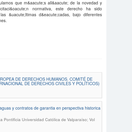
stulamos que m&aacute;s all&aacute; de la novedad y
licitaci&oacute;n normativa, este derecho ha sido
las &uacute;ltimas d&eacute;cadas, bajo diferentes
nes.
EUROPEA DE DERECHOS HUMANOS. COMITÉ DE
NACIONAL DE DERECHOS CIVILES Y POLÍTICOS)
uas y contratos de garantia en perspectiva historica
 Pontificia Universidad Católica de Valparaíso; Vol