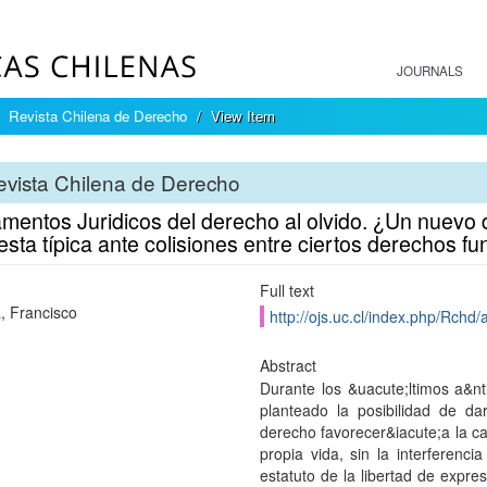
JOURNALS
Revista Chilena de Derecho
View Item
vista Chilena de Derecho
mentos Juridicos del derecho al olvido. ¿Un nuevo
sta típica ante colisiones entre ciertos derechos 
Full text
a, Francisco
http://ojs.uc.cl/index.php/Rchd/
Abstract
Durante los &uacute;ltimos a&nt
planteado la posibilidad de da
derecho favorecer&iacute;a la c
propia vida, sin la interferenc
estatuto de la libertad de expre