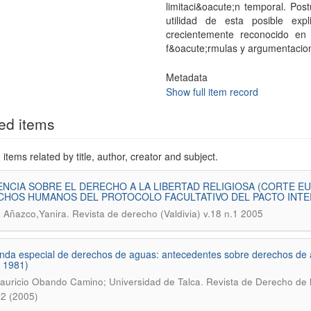
limitaci&oacute;n temporal. Po
utilidad de esta posible exp
crecientemente reconocido en 
f&oacute;rmulas y argumentacio
Metadata
Show full item record
ed items
items related by title, author, creator and subject.
NCIA SOBRE EL DERECHO A LA LIBERTAD RELIGIOSA (CORTE 
HOS HUMANOS DEL PROTOCOLO FACULTATIVO DEL PACTO INTER
.
 Añazco,Yanira
Revista de derecho (Valdivia) v.18 n.1 2005
nda especial de derechos de aguas: antecedentes sobre derechos de ag
 1981)
.
auricio Obando Camino; Universidad de Talca
Revista de Derecho de la
 2 (2005)