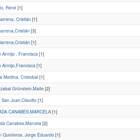
o, René
[1]
arrena, Cristián
[1]
arrena,Cristián
[3]
arrena,Cristián
[1]
 Armijo , Francisca
[1]
 Armijo,Francisca
[1]
a Medina, Cristobal
[1]
ezabal Grünstein,Maite
[2]
 San Juan,Claudio
[1]
DA CANABES,MARCELA
[1]
da Canabes,Marcela
[2]
án Quinteros, Jorge Eduardo
[1]