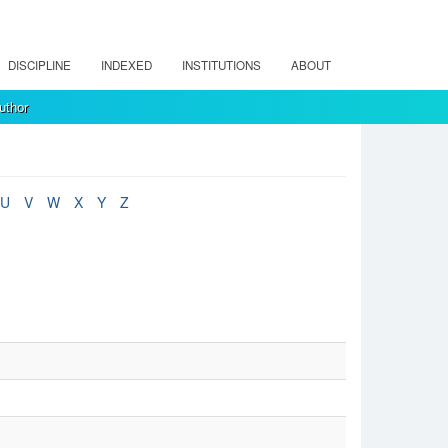
DISCIPLINE
INDEXED
INSTITUTIONS
ABOUT
uthor
U
V
W
X
Y
Z