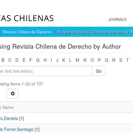
JOURNALS
Revista Chilena de Derecho
Browsing Revista Chilena de Derecho by A
ing Revista Chilena de Derecho by Author
B
C
D
E
F
G
H
I
J
K
L
M
N
O
P
Q
R
S
T
Go
wing items 1-20 of 737
s Name
no,Daniela
[1]
o Ferrer,Santiago
[1]