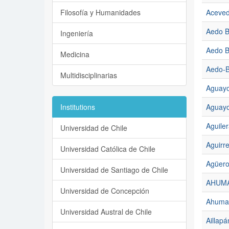
Filosofía y Humanidades
Aceved
Aedo B
Ingeniería
Aedo B
Medicina
Aedo-B
Multidisciplinarias
Aguayo
Institutions
Aguayo
Aguiler
Universidad de Chile
Aguirr
Universidad Católica de Chile
Agüero
Universidad de Santiago de Chile
AHUMA
Universidad de Concepción
Ahuma
Universidad Austral de Chile
Aillap