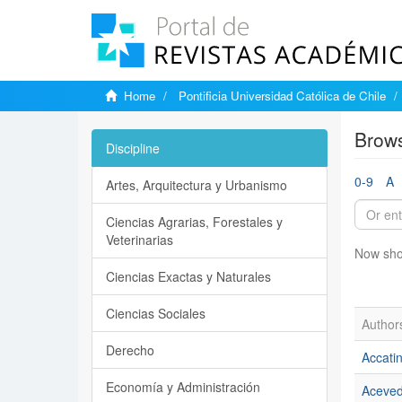
Home
Pontificia Universidad Católica de Chile
Brows
Discipline
0-9
A
Artes, Arquitectura y Urbanismo
Ciencias Agrarias, Forestales y
Veterinarias
Now sho
Ciencias Exactas y Naturales
Ciencias Sociales
Author
Derecho
Accati
Economía y Administración
Aceved