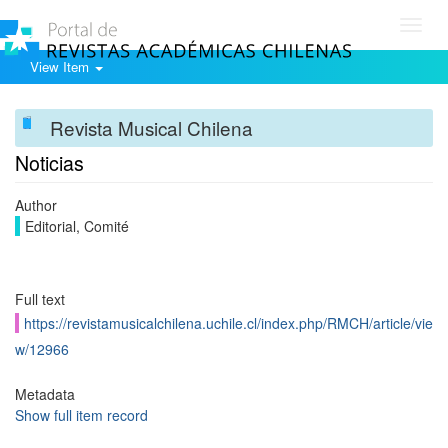
Toggl
navig
View Item
Revista Musical Chilena
Noticias
Author
Editorial, Comité
Full text
https://revistamusicalchilena.uchile.cl/index.php/RMCH/article/vie
w/12966
Metadata
Show full item record