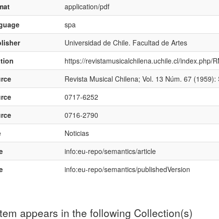
mat
application/pdf
nguage
spa
lisher
Universidad de Chile. Facultad de Artes
ation
https://revistamusicalchilena.uchile.cl/index.php
rce
Revista Musical Chilena; Vol. 13 Núm. 67 (1959):
rce
0717-6252
rce
0716-2790
e
Noticias
e
info:eu-repo/semantics/article
e
info:eu-repo/semantics/publishedVersion
item appears in the following Collection(s)