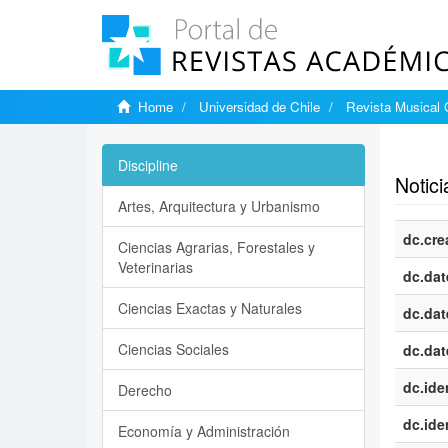
Home
Universidad de Chile
Revista Musical 
Show si
Discipline
Notici
Artes, Arquitectura y Urbanismo
dc.cre
Ciencias Agrarias, Forestales y
Veterinarias
dc.dat
Ciencias Exactas y Naturales
dc.dat
Ciencias Sociales
dc.dat
dc.iden
Derecho
dc.iden
Economía y Administración