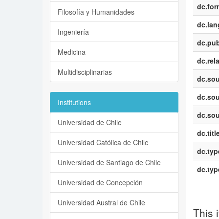
dc.for
Filosofía y Humanidades
dc.la
Ingeniería
dc.pub
Medicina
dc.rel
Multidisciplinarias
dc.sou
dc.sou
Institutions
dc.sou
Universidad de Chile
dc.titl
Universidad Católica de Chile
dc.typ
Universidad de Santiago de Chile
dc.typ
Universidad de Concepción
Universidad Austral de Chile
This 