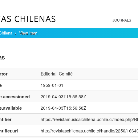
JOURNALS
Chilena
View Item
mple item record
as
ator
Editorial, Comité
e
1959-01-01
e.accessioned
2019-04-03T15:56:58Z
e.available
2019-04-03T15:56:58Z
tifier
https://revistamusicalchilena.uchile.cl/index.php
tifier.uri
http://revistaschilenas.uchile.cl/handle/2250/1664