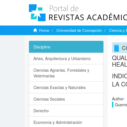
Home
Universidad de Concepción
Ciencia y 
Ci
Discipline
QUAL
Artes, Arquitectura y Urbanismo
HEA
Ciencias Agrarias, Forestales y
INDI
Veterinarias
LA C
Ciencias Exactas y Naturales
Author
Ciencias Sociales
Guerre
Derecho
Economía y Administración