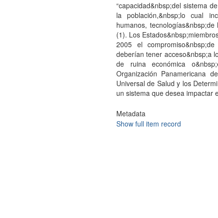
“capacidad&nbsp;del sistema de
la población,&nbsp;lo cual inc
humanos, tecnologías&nbsp;de l
(1). Los Estados&nbsp;miembros
2005 el compromiso&nbsp;de 
deberían tener acceso&nbsp;a los
de ruina económica o&nbsp;e
Organización Panamericana de
Universal de Salud y los Deter
un sistema que desea impactar e
Metadata
Show full item record